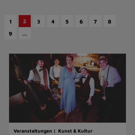
2
1
3
4
5
6
7
8
…
9
Veranstaltungen |
Kunst & Kultur