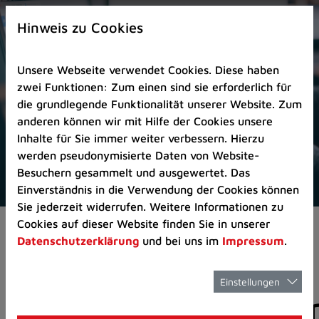
Zur
×
Startseite
Hinweis zu Cookies
(Schnelltaste
0)
Unsere Webseite verwendet Cookies. Diese haben
Zum
zwei Funktionen: Zum einen sind sie erforderlich für
Seitenanfang
die grundlegende Funktionalität unserer Website. Zum
springen
anderen können wir mit Hilfe der Cookies unsere
(Schnelltaste
Inhalte für Sie immer weiter verbessern. Hierzu
A)
werden pseudonymisierte Daten von Website-
Zur
Besuchern gesammelt und ausgewertet. Das
Navigation/Menü
Einverständnis in die Verwendung der Cookies können
springen
Sie jederzeit widerrufen. Weitere Informationen zu
(Schnelltaste
Cookies auf dieser Website finden Sie in unserer
Pressemeldungen
M)
Datenschutzerklärung
und bei uns im
Impressum
.
Zur
Suche
springen
Einstellungen
Pressemitteilunge
(Schnelltaste
8)