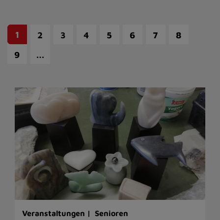
1
2
3
4
5
6
7
8
…
9
Veranstaltungen |
Senioren