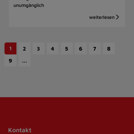
unumgänglich
1
2
3
4
5
6
7
8
…
9
Kontakt