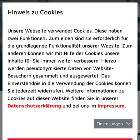
Zur
×
Startseite
Hinweis zu Cookies
(Schnelltaste
0)
Unsere Webseite verwendet Cookies. Diese haben
Zum
zwei Funktionen: Zum einen sind sie erforderlich für
Seitenanfang
die grundlegende Funktionalität unserer Website. Zum
springen
anderen können wir mit Hilfe der Cookies unsere
(Schnelltaste
Inhalte für Sie immer weiter verbessern. Hierzu
A)
werden pseudonymisierte Daten von Website-
Zur
Besuchern gesammelt und ausgewertet. Das
Navigation/Menü
Einverständnis in die Verwendung der Cookies können
springen
Sie jederzeit widerrufen. Weitere Informationen zu
(Schnelltaste
Cookies auf dieser Website finden Sie in unserer
Pressemeldungen
M)
Datenschutzerklärung
und bei uns im
Impressum
.
Zur
Suche
springen
Einstellungen
Pressemitteilunge
(Schnelltaste
8)