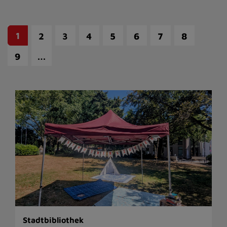
1
2
3
4
5
6
7
8
…
9
Stadtbibliothek