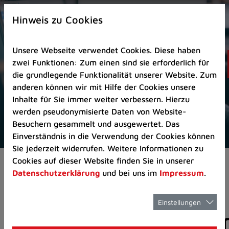
Zur
×
Startseite
Hinweis zu Cookies
(Schnelltaste
0)
Unsere Webseite verwendet Cookies. Diese haben
Zum
zwei Funktionen: Zum einen sind sie erforderlich für
Seitenanfang
die grundlegende Funktionalität unserer Website. Zum
springen
anderen können wir mit Hilfe der Cookies unsere
(Schnelltaste
Inhalte für Sie immer weiter verbessern. Hierzu
A)
werden pseudonymisierte Daten von Website-
Zur
Besuchern gesammelt und ausgewertet. Das
Navigation/Menü
Einverständnis in die Verwendung der Cookies können
springen
Sie jederzeit widerrufen. Weitere Informationen zu
(Schnelltaste
Cookies auf dieser Website finden Sie in unserer
Pressemeldungen
M)
Datenschutzerklärung
und bei uns im
Impressum
.
Zur
Suche
springen
Einstellungen
Pressemitteilunge
(Schnelltaste
8)