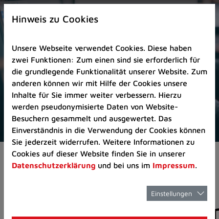
Zur
×
Startseite
Hinweis zu Cookies
(Schnelltaste
0)
Unsere Webseite verwendet Cookies. Diese haben
Zum
zwei Funktionen: Zum einen sind sie erforderlich für
Seitenanfang
die grundlegende Funktionalität unserer Website. Zum
springen
anderen können wir mit Hilfe der Cookies unsere
(Schnelltaste
Inhalte für Sie immer weiter verbessern. Hierzu
A)
werden pseudonymisierte Daten von Website-
Zur
Besuchern gesammelt und ausgewertet. Das
Navigation/Menü
Einverständnis in die Verwendung der Cookies können
springen
Sie jederzeit widerrufen. Weitere Informationen zu
(Schnelltaste
Cookies auf dieser Website finden Sie in unserer
Pressemeldungen
M)
Datenschutzerklärung
und bei uns im
Impressum
.
Zur
Suche
springen
Einstellungen
Pressemitteilunge
(Schnelltaste
8)