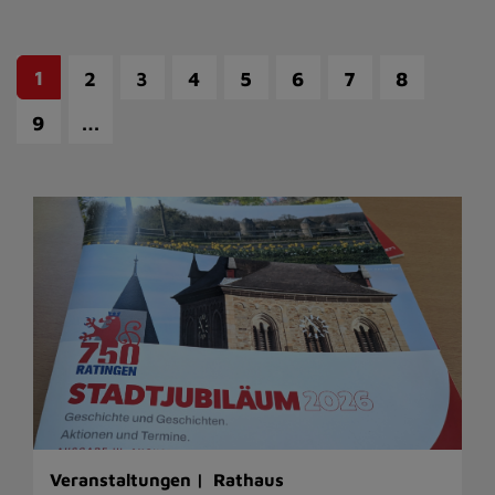
1
2
3
4
5
6
7
8
…
9
Veranstaltungen |
Rathaus