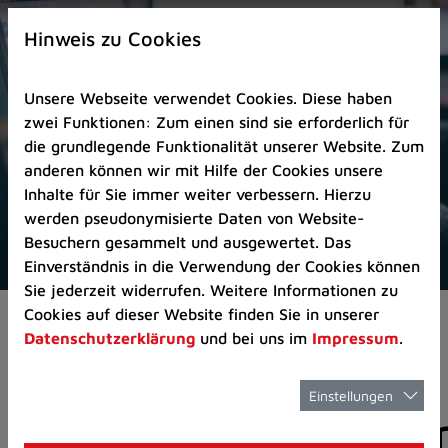
Zur
×
Startseite
Hinweis zu Cookies
(Schnelltaste
0)
Unsere Webseite verwendet Cookies. Diese haben
Zum
zwei Funktionen: Zum einen sind sie erforderlich für
Seitenanfang
die grundlegende Funktionalität unserer Website. Zum
springen
anderen können wir mit Hilfe der Cookies unsere
(Schnelltaste
Inhalte für Sie immer weiter verbessern. Hierzu
A)
werden pseudonymisierte Daten von Website-
Zur
Besuchern gesammelt und ausgewertet. Das
Navigation/Menü
Einverständnis in die Verwendung der Cookies können
springen
Sie jederzeit widerrufen. Weitere Informationen zu
(Schnelltaste
Cookies auf dieser Website finden Sie in unserer
Pressemeldungen
M)
Datenschutzerklärung
und bei uns im
Impressum
.
Zur
Suche
springen
Einstellungen
Pressemitteilunge
(Schnelltaste
8)