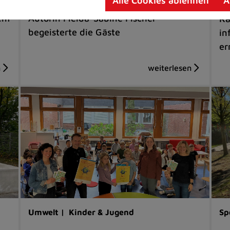
Tiefenbroich
Alle Cookies ablehnen
A
Kl
dem
Autorin Melda-Sabine Fischer
Ra
begeisterte die Gäste
in
er
Umwelt |
Kinder & Jugend
Sp