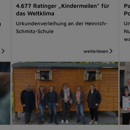
4.677 Ratinger „Kindermeilen“ für
Pa
das Weltklima
Po
g
Urkundenverleihung an der Heinrich-
Um
Schmitz-Schule
Nu
wa