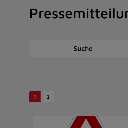
Zum
Pressemitteilu
Inhalt
springen
(Schnelltaste
I)
Suche
1
2