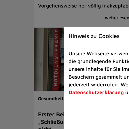
Vorgehensweise her völlig inakzeptab
Hinweis zu Cookies
Unsere Webseite verwende
die grundlegende Funktio
unsere Inhalte für Sie 
Besuchern gesammelt und
jederzeit widerrufen. We
Datenschutzerklärung
u
Gesundheit |
Rathaus
Erster Beigeordneter Anders:
„Schließung der Notfallpraxen ist