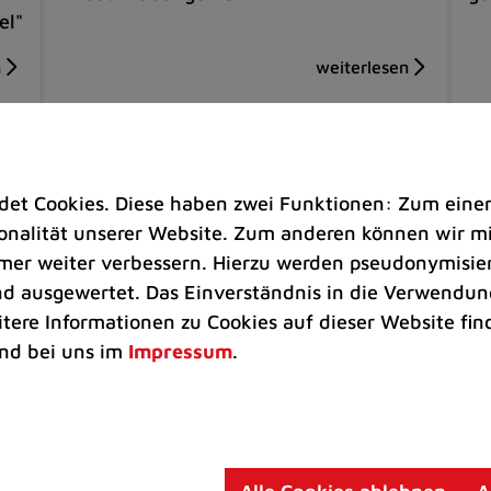
el"
t Cookies. Diese haben zwei Funktionen: Zum einen s
nalität unserer Website. Zum anderen können wir mit
immer weiter verbessern. Hierzu werden pseudonymisie
 ausgewertet. Das Einverständnis in die Verwendung
itere Informationen zu Cookies auf dieser Website fin
nd bei uns im
Impressum
.
Senioren |
Kunst & Kultur
Um
Unterhaltsame Lesung im
Ra
Mehrgenerationentreff
Ba