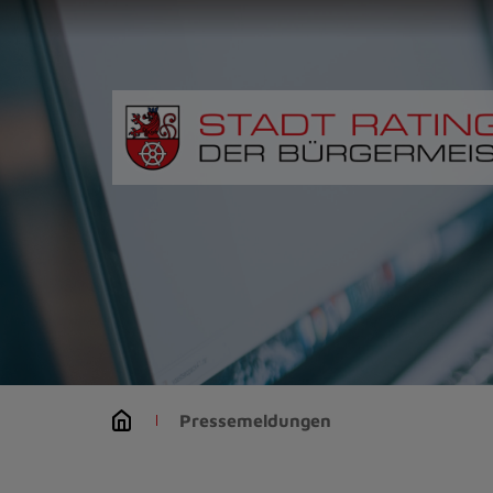
Zur
Startseite
(Schnelltaste
0)
Zum
Seitenanfang
springen
(Schnelltaste
A)
Zur
Navigation/Menü
springen
(Schnelltaste
M)
Zur
Suche
Pressemeldungen
springen
(Schnelltaste
8)