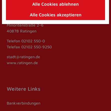
Alle Cookies ablehnen
Kontakt
Zum
Inhalt
Alle Cookies akzeptieren
springen
Stadt Ratingen
(Schnelltaste
Minoritenstraße 2–6
I)
40878 Ratingen
Telefon
02102 550-0
Telefax
02102 550-9250
stadt@ratingen.de
www.ratingen.de
Weitere Links
Bankverbindungen