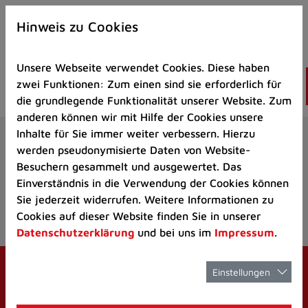
Zur
×
Startseite
Hinweis zu Cookies
(Schnelltaste
0)
Unsere Webseite verwendet Cookies. Diese haben
Zum
zwei Funktionen: Zum einen sind sie erforderlich für
Seitenanfang
die grundlegende Funktionalität unserer Website. Zum
springen
anderen können wir mit Hilfe der Cookies unsere
(Schnelltaste
Aktuelles
Veranstaltungskalender
V
Inhalte für Sie immer weiter verbessern. Hierzu
A)
werden pseudonymisierte Daten von Website-
Zur
Besuchern gesammelt und ausgewertet. Das
Navigation/Menü
Einverständnis in die Verwendung der Cookies können
springen
Sie jederzeit widerrufen. Weitere Informationen zu
Oops, an error occurred! Request: 5ce5c1882a4c8
(Schnelltaste
Cookies auf dieser Website finden Sie in unserer
M)
Datenschutzerklärung
und bei uns im
Impressum
.
Zur
Suche
springen
Einstellungen
(Schnelltaste
8)