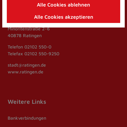
Alle Cookies ablehnen
Kontakt
Zum
Inhalt
Alle Cookies akzeptieren
springen
Stadt Ratingen
(Schnelltaste
Minoritenstraße 2–6
I)
40878 Ratingen
Telefon
02102 550-0
Telefax
02102 550-9250
stadt@ratingen.de
www.ratingen.de
Weitere Links
Bankverbindungen