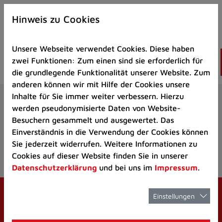
Zur
×
Startseite
Hinweis zu Cookies
(Schnelltaste
0)
Unsere Webseite verwendet Cookies. Diese haben
Zum
zwei Funktionen: Zum einen sind sie erforderlich für
Seitenanfang
die grundlegende Funktionalität unserer Website. Zum
springen
anderen können wir mit Hilfe der Cookies unsere
(Schnelltaste
Aktuelles
Veranstaltungskalender
V
Inhalte für Sie immer weiter verbessern. Hierzu
A)
werden pseudonymisierte Daten von Website-
Zur
Besuchern gesammelt und ausgewertet. Das
Navigation/Menü
Einverständnis in die Verwendung der Cookies können
springen
Sie jederzeit widerrufen. Weitere Informationen zu
Oops, an error occurred! Request: 6dbf7ed13545e
(Schnelltaste
Cookies auf dieser Website finden Sie in unserer
M)
Datenschutzerklärung
und bei uns im
Impressum
.
Zur
Suche
springen
Einstellungen
(Schnelltaste
8)