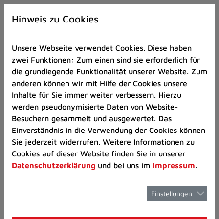
Zur
×
Startseite
Hinweis zu Cookies
(Schnelltaste
0)
Unsere Webseite verwendet Cookies. Diese haben
Zum
zwei Funktionen: Zum einen sind sie erforderlich für
Seitenanfang
die grundlegende Funktionalität unserer Website. Zum
springen
anderen können wir mit Hilfe der Cookies unsere
(Schnelltaste
Aktuelles
Veranstaltungskalender
V
Inhalte für Sie immer weiter verbessern. Hierzu
A)
werden pseudonymisierte Daten von Website-
Zur
Besuchern gesammelt und ausgewertet. Das
Navigation/Menü
Einverständnis in die Verwendung der Cookies können
springen
Sie jederzeit widerrufen. Weitere Informationen zu
(Schnelltaste
Selbsthilfegruppe
Cookies auf dieser Website finden Sie in unserer
M)
Datenschutzerklärung
und bei uns im
Impressum
.
Zur
"Alt -
Suche
springen
Einstellungen
(Schnelltaste
8)