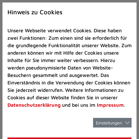
Zur
×
Startseite
Hinweis zu Cookies
(Schnelltaste
0)
Unsere Webseite verwendet Cookies. Diese haben
Zum
zwei Funktionen: Zum einen sind sie erforderlich für
Seitenanfang
die grundlegende Funktionalität unserer Website. Zum
springen
anderen können wir mit Hilfe der Cookies unsere
(Schnelltaste
Schulen
Schulverzeichnins
Inhalte für Sie immer weiter verbessern. Hierzu
A)
werden pseudonymisierte Daten von Website-
Zur
Besuchern gesammelt und ausgewertet. Das
Navigation/Menü
Einverständnis in die Verwendung der Cookies können
springen
Schulen in
Sie jederzeit widerrufen. Weitere Informationen zu
(Schnelltaste
Cookies auf dieser Website finden Sie in unserer
M)
Datenschutzerklärung
und bei uns im
Impressum
.
Ratingen von A-Z
Zur
Suche
springen
Einstellungen
(Schnelltaste
8)