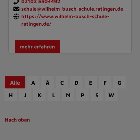
02102 5504492
schule@wilhelm-busch-schule.ratingen.de
https://www.wilhelm-busch-schule-
ratingen.de/
mehr erfahren
Alle
A
Ä
C
D
E
F
G
H
J
K
L
M
P
S
W
Nach oben