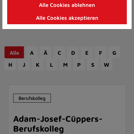
Alle Cookies ablehnen
Zum
Inhalt
Alle Cookies akzeptieren
springen
(Schnelltaste
I)
Alle
A
Ä
C
D
E
F
G
H
J
K
L
M
P
S
W
Berufskolleg
Adam-Josef-Cüppers-
Berufskolleg