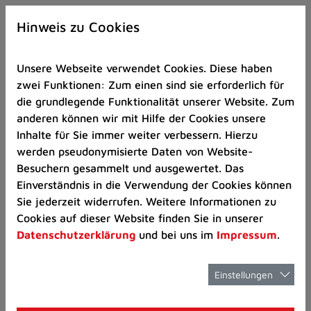
Zur
×
Startseite
Hinweis zu Cookies
(Schnelltaste
0)
Unsere Webseite verwendet Cookies. Diese haben
Zum
zwei Funktionen: Zum einen sind sie erforderlich für
Seitenanfang
die grundlegende Funktionalität unserer Website. Zum
springen
anderen können wir mit Hilfe der Cookies unsere
(Schnelltaste
Schulen
Schulverzeichnins
Inhalte für Sie immer weiter verbessern. Hierzu
A)
werden pseudonymisierte Daten von Website-
Zur
Besuchern gesammelt und ausgewertet. Das
Navigation/Menü
Einverständnis in die Verwendung der Cookies können
springen
Schulen in
Sie jederzeit widerrufen. Weitere Informationen zu
(Schnelltaste
Cookies auf dieser Website finden Sie in unserer
M)
Datenschutzerklärung
und bei uns im
Impressum
.
Ratingen von A-Z
Zur
Suche
springen
Einstellungen
(Schnelltaste
8)