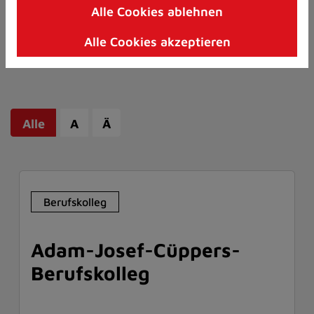
Alle Cookies ablehnen
Zum
Inhalt
Alle Cookies akzeptieren
springen
(Schnelltaste
I)
Alle
A
Ä
Berufskolleg
Adam-Josef-Cüppers-
Berufskolleg