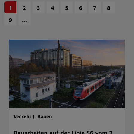
1
2
3
4
5
6
7
8
…
9
Verkehr |
Bauen
Bauarbeiten auf der Linie S6 vom 7.