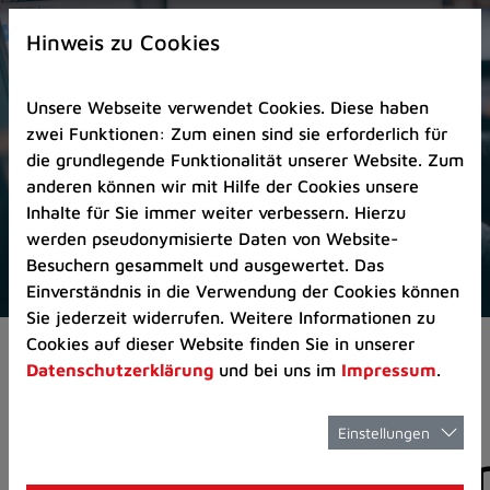
Zur
×
Startseite
Hinweis zu Cookies
(Schnelltaste
0)
Unsere Webseite verwendet Cookies. Diese haben
Zum
zwei Funktionen: Zum einen sind sie erforderlich für
Seitenanfang
die grundlegende Funktionalität unserer Website. Zum
springen
anderen können wir mit Hilfe der Cookies unsere
(Schnelltaste
Inhalte für Sie immer weiter verbessern. Hierzu
A)
werden pseudonymisierte Daten von Website-
Zur
Besuchern gesammelt und ausgewertet. Das
Navigation/Menü
Einverständnis in die Verwendung der Cookies können
springen
Sie jederzeit widerrufen. Weitere Informationen zu
(Schnelltaste
Cookies auf dieser Website finden Sie in unserer
Aktuelles
Pressemitteilungen
M)
Datenschutzerklärung
und bei uns im
Impressum
.
Zur
Suche
springen
Einstellungen
Pressemitteilunge
(Schnelltaste
8)