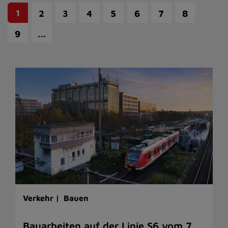
1
2
3
4
5
6
7
8
…
9
Verkehr |
Bauen
Bauarbeiten auf der Linie S6 vom 7.