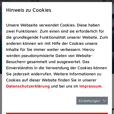
Zur
×
Startseite
Hinweis zu Cookies
(Schnelltaste
0)
Unsere Webseite verwendet Cookies. Diese haben
Zum
zwei Funktionen: Zum einen sind sie erforderlich für
Seitenanfang
die grundlegende Funktionalität unserer Website. Zum
springen
anderen können wir mit Hilfe der Cookies unsere
(Schnelltaste
Inhalte für Sie immer weiter verbessern. Hierzu
A)
werden pseudonymisierte Daten von Website-
Zur
Besuchern gesammelt und ausgewertet. Das
Navigation/Menü
Einverständnis in die Verwendung der Cookies können
springen
Sie jederzeit widerrufen. Weitere Informationen zu
(Schnelltaste
Cookies auf dieser Website finden Sie in unserer
Aktuelles
Pressemitteilungen
M)
Datenschutzerklärung
und bei uns im
Impressum
.
Zur
Suche
springen
Einstellungen
Pressemitteilunge
(Schnelltaste
8)