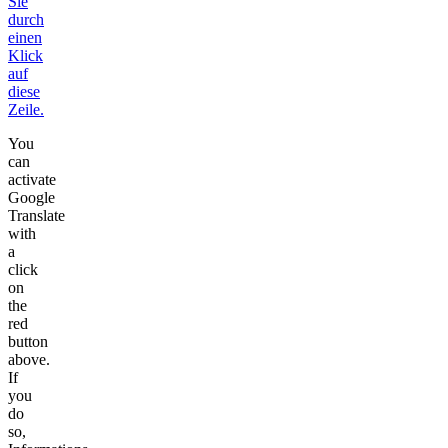
Sie
durch
einen
Klick
auf
diese
Zeile.
You
can
activate
Google
Translate
with
a
click
on
the
red
button
above.
If
you
do
so,