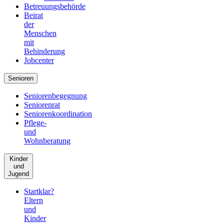
Betreuungsbehörde
Beirat
der
Menschen
mit
Behinderung
Jobcenter
Senioren
Seniorenbegegnung
Seniorenrat
Seniorenkoordination
Pflege-
und
Wohnberatung
Kinder
und
Jugend
Startklar?
Eltern
und
Kinder