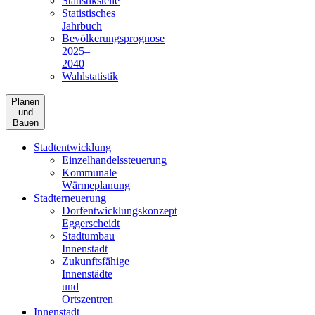
Statistikstelle
Statistisches
Jahrbuch
Bevölkerungsprognose
2025–
2040
Wahlstatistik
Planen
und
Bauen
Stadtentwicklung
Einzelhandelssteuerung
Kommunale
Wärmeplanung
Stadterneuerung
Dorfentwicklungskonzept
Eggerscheidt
Stadtumbau
Innenstadt
Zukunftsfähige
Innenstädte
und
Ortszentren
Innenstadt