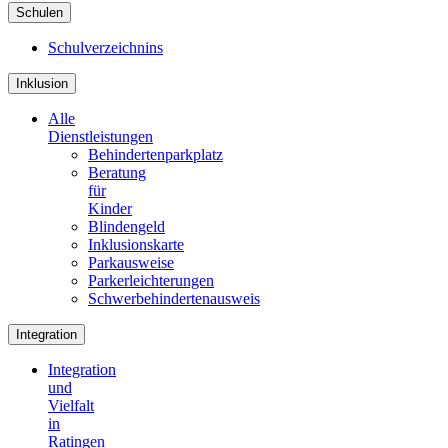
Schulen
Schulverzeichnins
Inklusion
Alle
Dienstleistungen
Behindertenparkplatz
Beratung
für
Kinder
Blindengeld
Inklusionskarte
Parkausweise
Parkerleichterungen
Schwerbehindertenausweis
Integration
Integration
und
Vielfalt
in
Ratingen