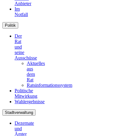
Anbieter
Im
Notfall
Politik
Der
Rat
und
seine
Ausschüsse
Aktuelles
aus
dem
Rat
Ratsinformationssystem
Politische
Mitwirkung
Wahlergebnisse
Stadtverwaltung
Dezernate
und
Ämter