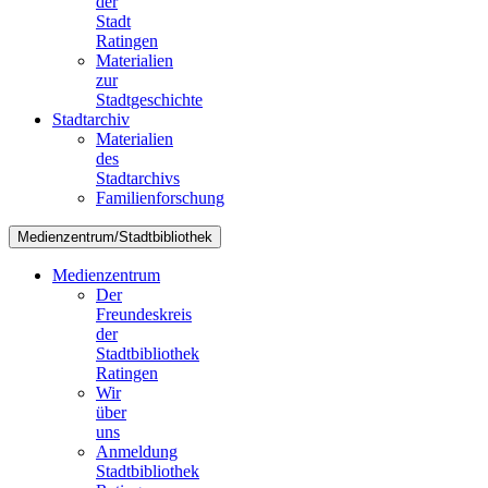
der
Stadt
Ratingen
Materialien
zur
Stadtgeschichte
Stadtarchiv
Materialien
des
Stadtarchivs
Familienforschung
Medienzentrum/Stadtbibliothek
Medienzentrum
Der
Freundeskreis
der
Stadtbibliothek
Ratingen
Wir
über
uns
Anmeldung
Stadtbibliothek