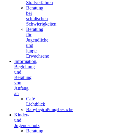
Strafverfahren
Beratung
bei
schulischen
Schwierigkeiten
Beratung
für
Jugendliche
und
junge
Erwachsene
Information,
Begleitung
und
Beratung
von
Anfang
an
Café
Lichtblick
Babybegrüßungsbesuche
Kinder-
und
Jugendschutz
Beratung