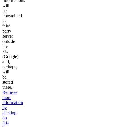
Informations
will
be
transmitted
to
third
party
server
outside
the
EU
(Google)
and,
perhaps,
will
be
stored
there.
Retrieve
more
information
by
clicking
on
this