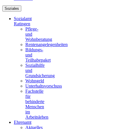
Soziales
Sozialamt
Ratingen
Pflege-
und
Wohnberatung
Rentenangelegenheiten
Bildungs-
und
Teilhabepaket
Sozialhilfe
und
Grundsicherung
Wohngeld
Unterhaltsvorschuss
Fachstelle
für
behinderte
Menschen
im
Arbeitsleben
Ehrenamt
Aktuelles