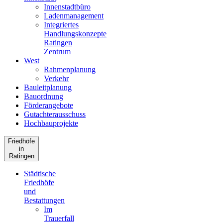
Innenstadtbüro
Ladenmanagement
Integriertes
Handlungskonzepte
Ratingen
Zentrum
West
Rahmenplanung
Verkehr
Bauleitplanung
Bauordnung
Förderangebote
Gutachterausschuss
Hochbauprojekte
Friedhöfe
in
Ratingen
Städtische
Friedhöfe
und
Bestattungen
Im
Trauerfall