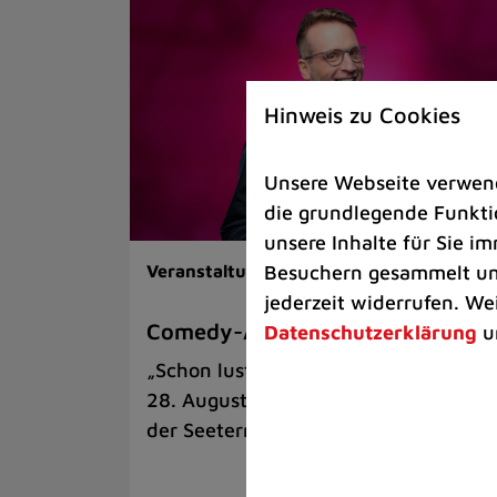
Hinweis zu Cookies
Unsere Webseite verwende
die grundlegende Funktio
unsere Inhalte für Sie 
Besuchern gesammelt und
Veranstaltungen |
Kunst & Kultur
jederzeit widerrufen. We
Comedy-Abend mit Benni Stark
Datenschutzerklärung
u
„Schon lustig, wenn’s witzig ist!“ am
28. August auf der Sommerbühne an
der Seeterrasse