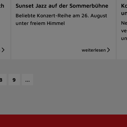
ch
Sunset Jazz auf der Sommerbühne
Ko
u
Beliebte Konzert-Reihe am 26. August
Ne
unter freiem Himmel
ve
un
…
8
9