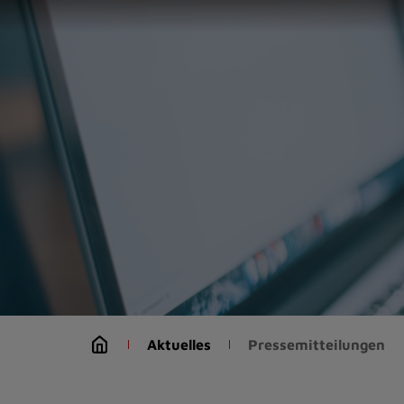
Zur
Startseite
(Schnelltaste
0)
Zum
Seitenanfang
springen
(Schnelltaste
A)
Zur
Navigation/Menü
springen
(Schnelltaste
M)
Zur
Suche
Aktuelles
Pressemitteilungen
springen
(Schnelltaste
8)