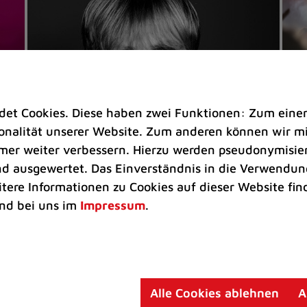
t Cookies. Diese haben zwei Funktionen: Zum einen s
nalität unserer Website. Zum anderen können wir mit
immer weiter verbessern. Hierzu werden pseudonymisie
 ausgewertet. Das Einverständnis in die Verwendung
Veranstaltungen
Ve
itere Informationen zu Cookies auf dieser Website fin
Kultkicker Ansgar Brinkmann
„M
nd bei uns im
Impressum
.
plaudert auf der Sommerbühne
B
Oliver Forster moderiert den "Fußball &
In
Helden"-Talk am 27. August
un
am
Alle Cookies ablehnen
A