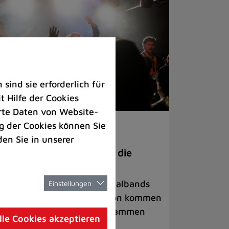
ind sie erforderlich für
 Hilfe der Cookies
rte Daten von Website-
 der Cookies können Sie
ranstaltungen
den Sie in unserer
anege Madness“ bringt die
ühne wieder zum Beben
ternationale Rock- und Metalbands
Einstellungen
d starke Acts aus der Region kommen
 17. Oktober in Lintorf zusammen
lle Cookies akzeptieren