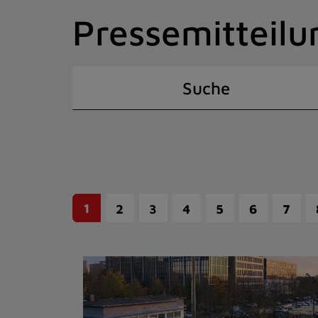
Zum
Pressemitteilu
Inhalt
springen
(Schnelltaste
I)
Suche
1
2
3
4
5
6
7