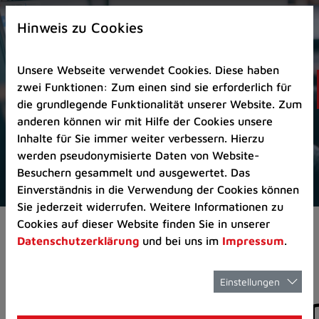
Zur
×
Startseite
Hinweis zu Cookies
(Schnelltaste
0)
Unsere Webseite verwendet Cookies. Diese haben
Zum
zwei Funktionen: Zum einen sind sie erforderlich für
Seitenanfang
die grundlegende Funktionalität unserer Website. Zum
springen
anderen können wir mit Hilfe der Cookies unsere
(Schnelltaste
Inhalte für Sie immer weiter verbessern. Hierzu
A)
werden pseudonymisierte Daten von Website-
Zur
Besuchern gesammelt und ausgewertet. Das
Navigation/Menü
Einverständnis in die Verwendung der Cookies können
springen
Sie jederzeit widerrufen. Weitere Informationen zu
(Schnelltaste
Cookies auf dieser Website finden Sie in unserer
Aktuelles
Pressemitteilungen
M)
Datenschutzerklärung
und bei uns im
Impressum
.
Zur
Suche
springen
Einstellungen
Pressemitteilunge
(Schnelltaste
8)