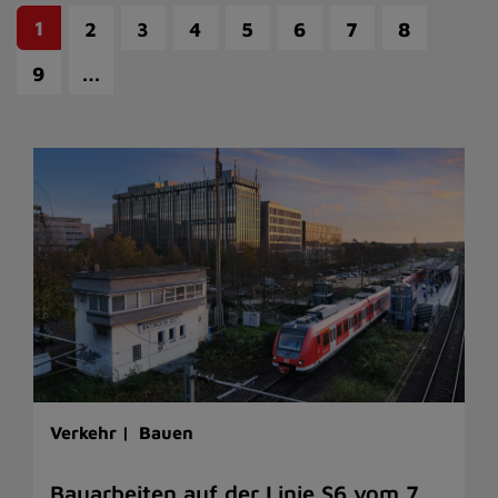
1
2
3
4
5
6
7
8
…
9
Verkehr |
Bauen
Bauarbeiten auf der Linie S6 vom 7.