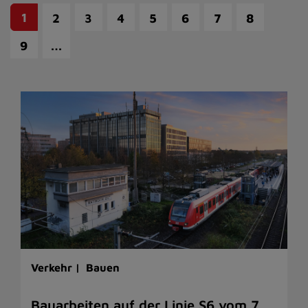
1
2
3
4
5
6
7
8
…
9
Verkehr |
Bauen
Bauarbeiten auf der Linie S6 vom 7.