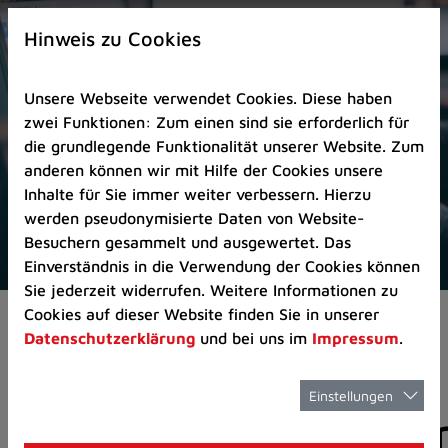
Zur
×
Startseite
Hinweis zu Cookies
(Schnelltaste
0)
Unsere Webseite verwendet Cookies. Diese haben
Zum
zwei Funktionen: Zum einen sind sie erforderlich für
Seitenanfang
die grundlegende Funktionalität unserer Website. Zum
springen
anderen können wir mit Hilfe der Cookies unsere
(Schnelltaste
Inhalte für Sie immer weiter verbessern. Hierzu
A)
werden pseudonymisierte Daten von Website-
Zur
Besuchern gesammelt und ausgewertet. Das
Navigation/Menü
Einverständnis in die Verwendung der Cookies können
springen
Sie jederzeit widerrufen. Weitere Informationen zu
(Schnelltaste
Cookies auf dieser Website finden Sie in unserer
Aktuelles
Pressemitteilungen
M)
Datenschutzerklärung
und bei uns im
Impressum
.
Zur
Suche
springen
Einstellungen
Pressemitteilunge
(Schnelltaste
8)