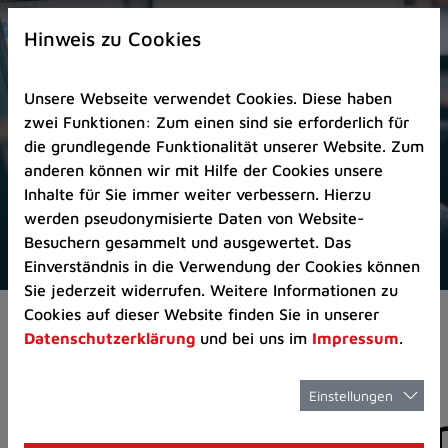
Zur
×
Startseite
Hinweis zu Cookies
(Schnelltaste
0)
Unsere Webseite verwendet Cookies. Diese haben
Zum
zwei Funktionen: Zum einen sind sie erforderlich für
Seitenanfang
die grundlegende Funktionalität unserer Website. Zum
springen
anderen können wir mit Hilfe der Cookies unsere
(Schnelltaste
Inhalte für Sie immer weiter verbessern. Hierzu
A)
werden pseudonymisierte Daten von Website-
Zur
Besuchern gesammelt und ausgewertet. Das
Navigation/Menü
Einverständnis in die Verwendung der Cookies können
springen
Sie jederzeit widerrufen. Weitere Informationen zu
(Schnelltaste
Cookies auf dieser Website finden Sie in unserer
Aktuelles
Pressemitteilungen
M)
Datenschutzerklärung
und bei uns im
Impressum
.
Zur
Suche
springen
Einstellungen
Pressemitteilunge
(Schnelltaste
8)