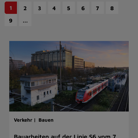
1
2
3
4
5
6
7
8
…
9
Verkehr |
Bauen
Bauarbeiten auf der Linie S6 vom 7.