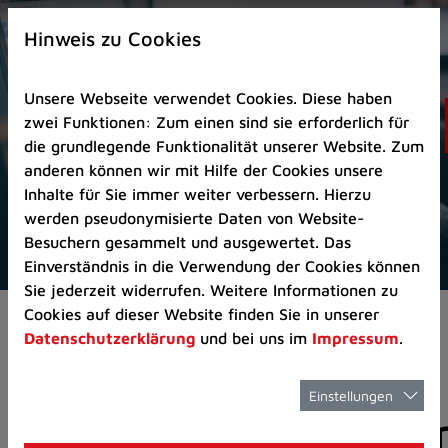
Zur
×
Startseite
Hinweis zu Cookies
(Schnelltaste
0)
Unsere Webseite verwendet Cookies. Diese haben
Zum
zwei Funktionen: Zum einen sind sie erforderlich für
Seitenanfang
die grundlegende Funktionalität unserer Website. Zum
springen
anderen können wir mit Hilfe der Cookies unsere
(Schnelltaste
Inhalte für Sie immer weiter verbessern. Hierzu
A)
werden pseudonymisierte Daten von Website-
Zur
Besuchern gesammelt und ausgewertet. Das
Navigation/Menü
Einverständnis in die Verwendung der Cookies können
springen
Sie jederzeit widerrufen. Weitere Informationen zu
(Schnelltaste
Cookies auf dieser Website finden Sie in unserer
Aktuelles
Pressemitteilungen
M)
Datenschutzerklärung
und bei uns im
Impressum
.
Zur
Suche
springen
Einstellungen
Pressemitteilunge
(Schnelltaste
8)