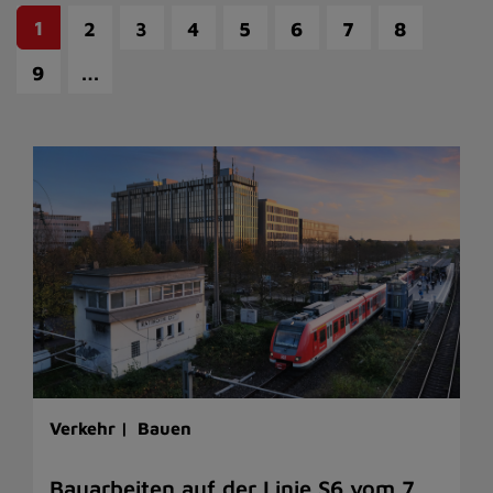
1
2
3
4
5
6
7
8
…
9
Verkehr |
Bauen
Bauarbeiten auf der Linie S6 vom 7.