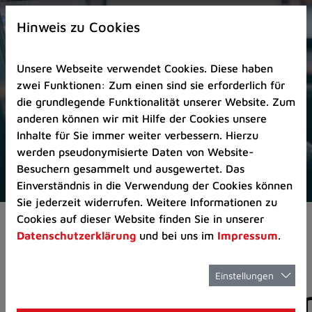
Zur
×
Startseite
Hinweis zu Cookies
(Schnelltaste
0)
Unsere Webseite verwendet Cookies. Diese haben
Zum
zwei Funktionen: Zum einen sind sie erforderlich für
Seitenanfang
die grundlegende Funktionalität unserer Website. Zum
springen
anderen können wir mit Hilfe der Cookies unsere
(Schnelltaste
Inhalte für Sie immer weiter verbessern. Hierzu
A)
werden pseudonymisierte Daten von Website-
Zur
Besuchern gesammelt und ausgewertet. Das
Navigation/Menü
Einverständnis in die Verwendung der Cookies können
springen
Sie jederzeit widerrufen. Weitere Informationen zu
(Schnelltaste
Cookies auf dieser Website finden Sie in unserer
Aktuelles
Pressemitteilungen
M)
Datenschutzerklärung
und bei uns im
Impressum
.
Zur
Suche
springen
Einstellungen
Pressemitteilunge
(Schnelltaste
8)