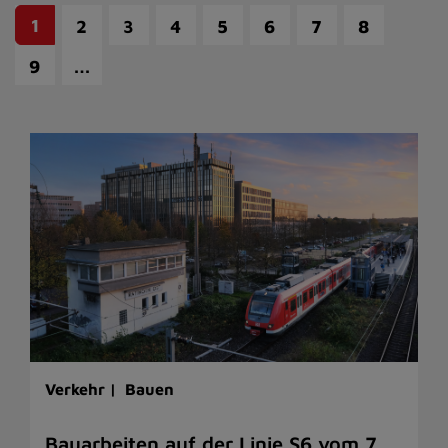
1
2
3
4
5
6
7
8
…
9
Verkehr |
Bauen
Bauarbeiten auf der Linie S6 vom 7.