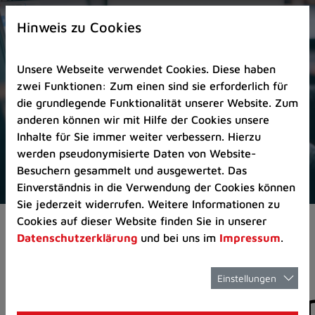
Zur
×
Startseite
Hinweis zu Cookies
(Schnelltaste
0)
Unsere Webseite verwendet Cookies. Diese haben
Zum
zwei Funktionen: Zum einen sind sie erforderlich für
Seitenanfang
die grundlegende Funktionalität unserer Website. Zum
springen
anderen können wir mit Hilfe der Cookies unsere
(Schnelltaste
Inhalte für Sie immer weiter verbessern. Hierzu
A)
werden pseudonymisierte Daten von Website-
Zur
Besuchern gesammelt und ausgewertet. Das
Navigation/Menü
Einverständnis in die Verwendung der Cookies können
springen
Sie jederzeit widerrufen. Weitere Informationen zu
(Schnelltaste
Cookies auf dieser Website finden Sie in unserer
Aktuelles
Pressemitteilungen
M)
Datenschutzerklärung
und bei uns im
Impressum
.
Zur
Suche
springen
Einstellungen
Pressemitteilunge
(Schnelltaste
8)