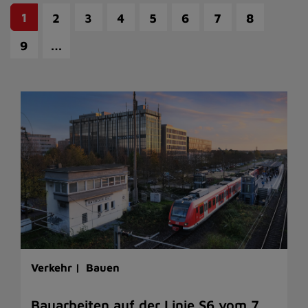
1
2
3
4
5
6
7
8
…
9
Verkehr |
Bauen
Bauarbeiten auf der Linie S6 vom 7.