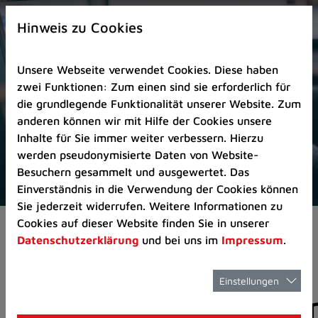
Zur
×
Startseite
Hinweis zu Cookies
(Schnelltaste
0)
Unsere Webseite verwendet Cookies. Diese haben
Zum
zwei Funktionen: Zum einen sind sie erforderlich für
Seitenanfang
die grundlegende Funktionalität unserer Website. Zum
springen
anderen können wir mit Hilfe der Cookies unsere
(Schnelltaste
Inhalte für Sie immer weiter verbessern. Hierzu
A)
werden pseudonymisierte Daten von Website-
Zur
Besuchern gesammelt und ausgewertet. Das
Navigation/Menü
Einverständnis in die Verwendung der Cookies können
springen
Sie jederzeit widerrufen. Weitere Informationen zu
(Schnelltaste
Cookies auf dieser Website finden Sie in unserer
Aktuelles
Pressemitteilungen
M)
Datenschutzerklärung
und bei uns im
Impressum
.
Zur
Suche
springen
Einstellungen
Pressemitteilunge
(Schnelltaste
8)