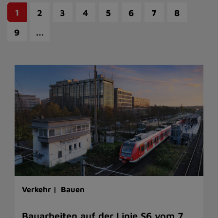
1
2
3
4
5
6
7
8
…
9
Verkehr |
Bauen
Bauarbeiten auf der Linie S6 vom 7.