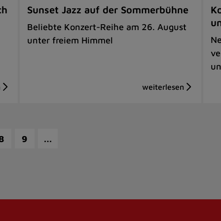
ch
Sunset Jazz auf der Sommerbühne
Ko
u
Beliebte Konzert-Reihe am 26. August
Ne
unter freiem Himmel
ve
un
…
8
9