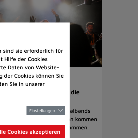
ind sie erforderlich für
 Hilfe der Cookies
rte Daten von Website-
 der Cookies können Sie
ranstaltungen
den Sie in unserer
anege Madness“ bringt die
ühne wieder zum Beben
ternationale Rock- und Metalbands
Einstellungen
d starke Acts aus der Region kommen
 17. Oktober in Lintorf zusammen
lle Cookies akzeptieren