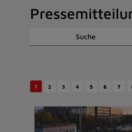
Zum
Pressemitteilu
Inhalt
springen
(Schnelltaste
I)
Suche
1
2
3
4
5
6
7