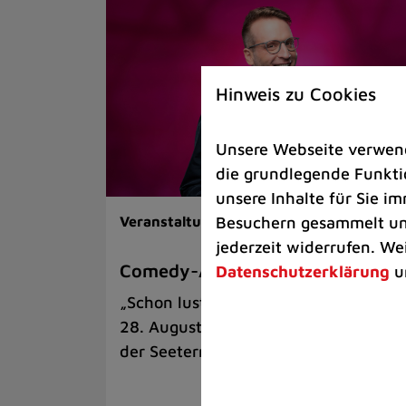
Hinweis zu Cookies
Unsere Webseite verwende
die grundlegende Funktio
unsere Inhalte für Sie 
Besuchern gesammelt und
Veranstaltungen |
Kunst & Kultur
jederzeit widerrufen. We
Comedy-Abend mit Benni Stark
Datenschutzerklärung
u
„Schon lustig, wenn’s witzig ist!“ am
28. August auf der Sommerbühne an
der Seeterrasse