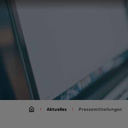
Zur
Startseite
(Schnelltaste
0)
Zum
Seitenanfang
springen
(Schnelltaste
A)
Zur
Navigation/Menü
springen
(Schnelltaste
M)
Zur
Suche
Aktuelles
Pressemitteilungen
springen
(Schnelltaste
8)