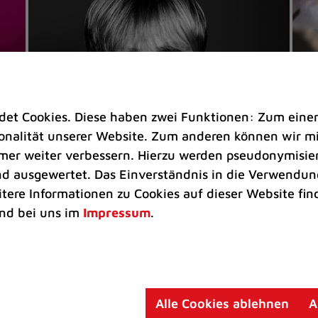
t Cookies. Diese haben zwei Funktionen: Zum einen s
nalität unserer Website. Zum anderen können wir mit
immer weiter verbessern. Hierzu werden pseudonymisie
 ausgewertet. Das Einverständnis in die Verwendung
Veranstaltungen
Ve
itere Informationen zu Cookies auf dieser Website fin
Kultkicker Ansgar Brinkmann
„M
nd bei uns im
Impressum
.
plaudert auf der Sommerbühne
B
Oliver Forster moderiert den "Fußball &
In
Helden"-Talk am 27. August
un
am
Alle Cookies ablehnen
A