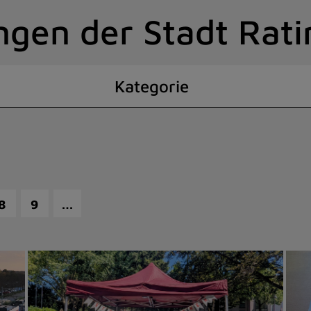
ngen der Stadt Rat
Kategorie
…
8
9