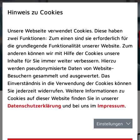
Zur
×
Startseite
Hinweis zu Cookies
(Schnelltaste
0)
Unsere Webseite verwendet Cookies. Diese haben
Zum
zwei Funktionen: Zum einen sind sie erforderlich für
Seitenanfang
die grundlegende Funktionalität unserer Website. Zum
springen
anderen können wir mit Hilfe der Cookies unsere
(Schnelltaste
Inhalte für Sie immer weiter verbessern. Hierzu
A)
werden pseudonymisierte Daten von Website-
Zur
Besuchern gesammelt und ausgewertet. Das
Navigation/Menü
Einverständnis in die Verwendung der Cookies können
springen
Sie jederzeit widerrufen. Weitere Informationen zu
(Schnelltaste
Cookies auf dieser Website finden Sie in unserer
Aktuelles
Pressemitteilungen
M)
Datenschutzerklärung
und bei uns im
Impressum
.
Zur
Suche
springen
Einstellungen
Pressemitteilunge
(Schnelltaste
8)