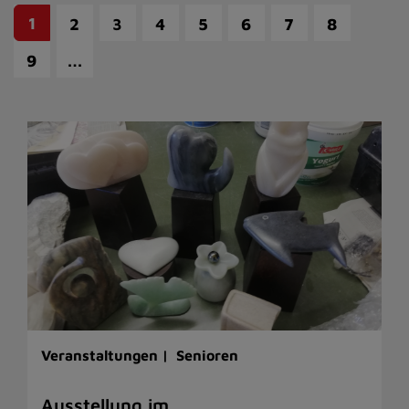
1
2
3
4
5
6
7
8
…
9
Veranstaltungen |
Senioren
Ausstellung im