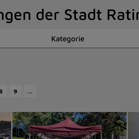
ngen der Stadt Rat
Kategorie
…
8
9