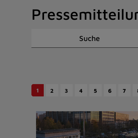
Zum
Pressemitteilu
Inhalt
springen
(Schnelltaste
I)
Suche
1
2
3
4
5
6
7