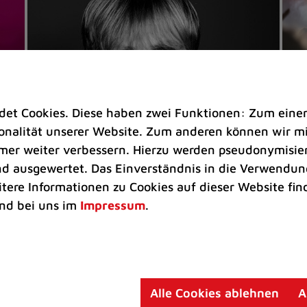
t Cookies. Diese haben zwei Funktionen: Zum einen s
nalität unserer Website. Zum anderen können wir mit
immer weiter verbessern. Hierzu werden pseudonymisie
 ausgewertet. Das Einverständnis in die Verwendung
Veranstaltungen
Ve
itere Informationen zu Cookies auf dieser Website fin
Kultkicker Ansgar Brinkmann
„M
nd bei uns im
Impressum
.
plaudert auf der Sommerbühne
B
Oliver Forster moderiert den "Fußball &
In
Helden"-Talk am 27. August
un
am
Alle Cookies ablehnen
A