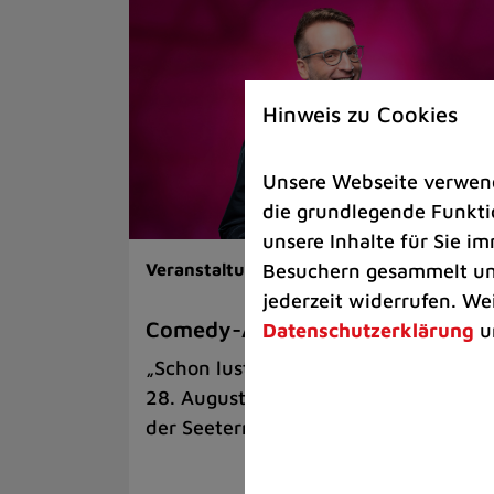
Hinweis zu Cookies
Unsere Webseite verwende
die grundlegende Funktio
unsere Inhalte für Sie 
Besuchern gesammelt und
Veranstaltungen |
Kunst & Kultur
jederzeit widerrufen. We
Comedy-Abend mit Benni Stark
Datenschutzerklärung
u
„Schon lustig, wenn’s witzig ist!“ am
28. August auf der Sommerbühne an
der Seeterrasse