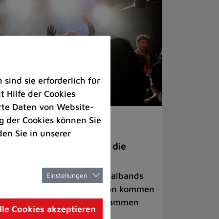
ind sie erforderlich für
 Hilfe der Cookies
rte Daten von Website-
 der Cookies können Sie
ranstaltungen
den Sie in unserer
anege Madness“ bringt die
ühne wieder zum Beben
ternationale Rock- und Metalbands
Einstellungen
d starke Acts aus der Region kommen
 17. Oktober in Lintorf zusammen
lle Cookies akzeptieren