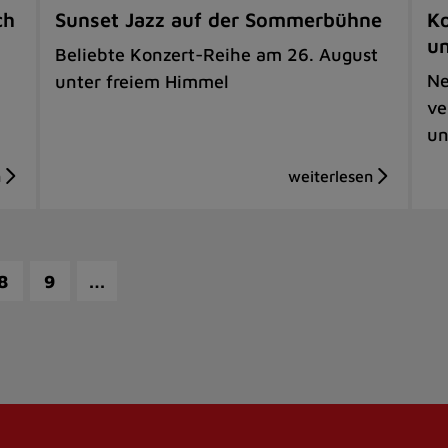
ch
Sunset Jazz auf der Sommerbühne
Ko
u
Beliebte Konzert-Reihe am 26. August
Ne
unter freiem Himmel
ve
un
…
8
9