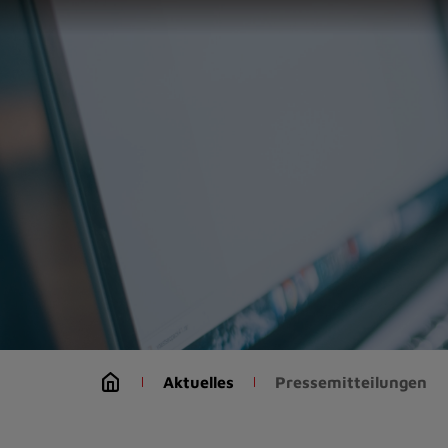
Zur
Startseite
(Schnelltaste
0)
Zum
Seitenanfang
springen
(Schnelltaste
A)
Zur
Navigation/Menü
springen
(Schnelltaste
M)
Zur
Suche
Aktuelles
Pressemitteilungen
springen
(Schnelltaste
8)