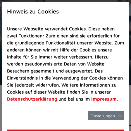
Zur
×
Startseite
Hinweis zu Cookies
(Schnelltaste
0)
Unsere Webseite verwendet Cookies. Diese haben
Zum
zwei Funktionen: Zum einen sind sie erforderlich für
Seitenanfang
die grundlegende Funktionalität unserer Website. Zum
springen
anderen können wir mit Hilfe der Cookies unsere
(Schnelltaste
Inhalte für Sie immer weiter verbessern. Hierzu
A)
werden pseudonymisierte Daten von Website-
Zur
Besuchern gesammelt und ausgewertet. Das
Navigation/Menü
Einverständnis in die Verwendung der Cookies können
springen
Sie jederzeit widerrufen. Weitere Informationen zu
(Schnelltaste
Cookies auf dieser Website finden Sie in unserer
Aktuelles
Pressemitteilungen
M)
Datenschutzerklärung
und bei uns im
Impressum
.
Zur
Suche
springen
Einstellungen
Pressemitteilunge
(Schnelltaste
8)