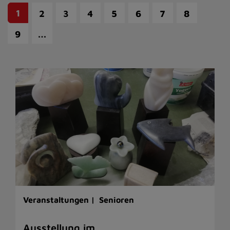
1
2
3
4
5
6
7
8
…
9
Veranstaltungen |
Senioren
Ausstellung im