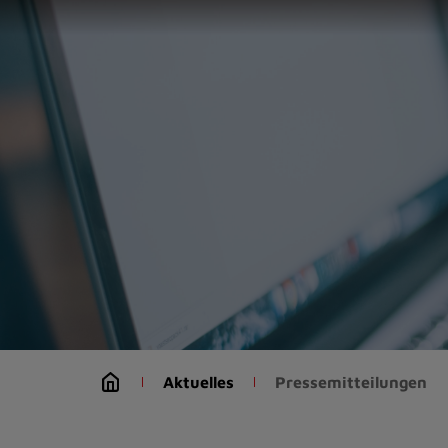
Zur
Startseite
(Schnelltaste
0)
Zum
Seitenanfang
springen
(Schnelltaste
A)
Zur
Navigation/Menü
springen
(Schnelltaste
M)
Zur
Suche
Aktuelles
Pressemitteilungen
springen
(Schnelltaste
8)