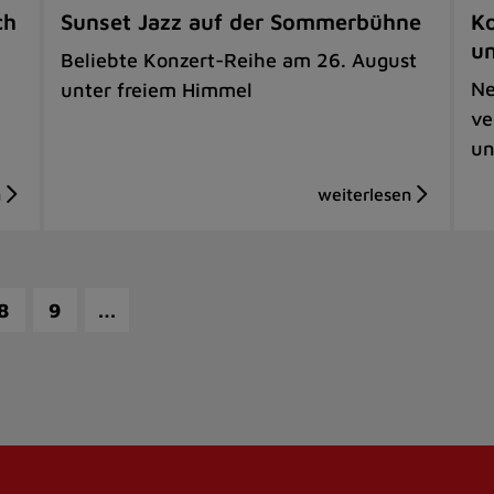
ch
Sunset Jazz auf der Sommerbühne
Ko
u
Beliebte Konzert-Reihe am 26. August
Ne
unter freiem Himmel
ve
un
…
8
9