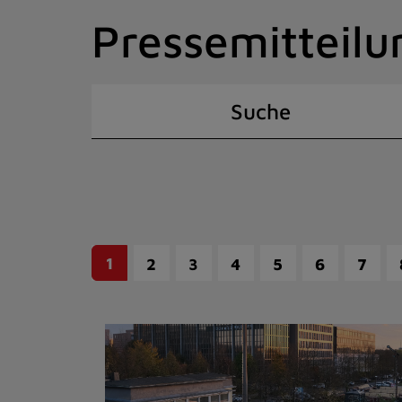
Zum
Pressemitteilu
Inhalt
springen
(Schnelltaste
I)
Suche
1
2
3
4
5
6
7