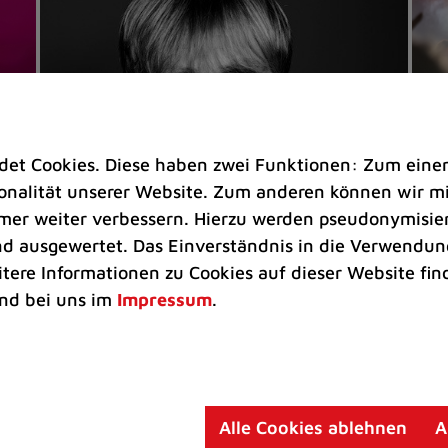
t Cookies. Diese haben zwei Funktionen: Zum einen s
nalität unserer Website. Zum anderen können wir mit
immer weiter verbessern. Hierzu werden pseudonymisie
 ausgewertet. Das Einverständnis in die Verwendung
Veranstaltungen
Ve
itere Informationen zu Cookies auf dieser Website fin
Kultkicker Ansgar Brinkmann
„M
nd bei uns im
Impressum
.
plaudert auf der Sommerbühne
B
Oliver Forster moderiert den "Fußball &
In
Helden"-Talk am 27. August
un
am
Alle Cookies ablehnen
A