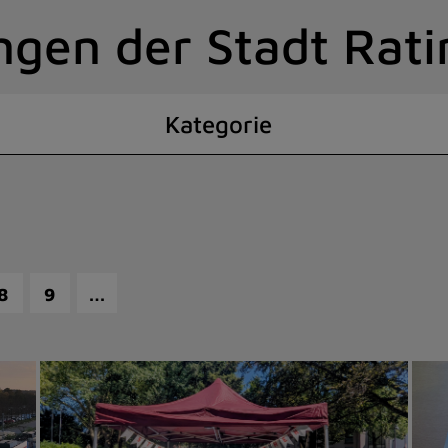
ngen der Stadt Rat
Kategorie
…
8
9