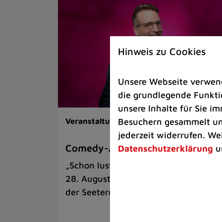
Hinweis zu Cookies
Unsere Webseite verwende
die grundlegende Funktio
unsere Inhalte für Sie 
Besuchern gesammelt und
Veranstaltungen |
Kunst & Kultur
jederzeit widerrufen. We
Comedy-Abend mit Benni Stark
Datenschutzerklärung
u
„Schon lustig, wenn’s witzig ist!“ am
28. August auf der Sommerbühne an
der Seeterrasse