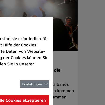
ind sie erforderlich für
 Hilfe der Cookies
rte Daten von Website-
 der Cookies können Sie
ranstaltungen
den Sie in unserer
anege Madness“ bringt die
ühne wieder zum Beben
ternationale Rock- und Metalbands
Einstellungen
d starke Acts aus der Region kommen
 17. Oktober in Lintorf zusammen
lle Cookies akzeptieren