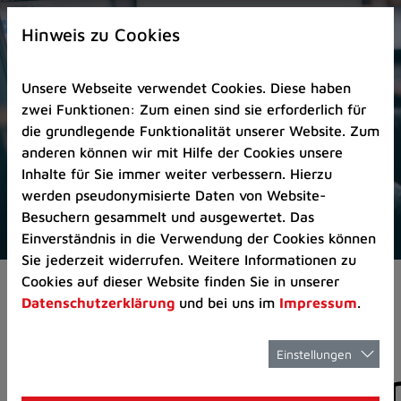
Zur
×
Startseite
Hinweis zu Cookies
(Schnelltaste
0)
Unsere Webseite verwendet Cookies. Diese haben
Zum
zwei Funktionen: Zum einen sind sie erforderlich für
Seitenanfang
die grundlegende Funktionalität unserer Website. Zum
springen
anderen können wir mit Hilfe der Cookies unsere
(Schnelltaste
Inhalte für Sie immer weiter verbessern. Hierzu
A)
werden pseudonymisierte Daten von Website-
Zur
Besuchern gesammelt und ausgewertet. Das
Navigation/Menü
Einverständnis in die Verwendung der Cookies können
springen
Sie jederzeit widerrufen. Weitere Informationen zu
(Schnelltaste
Cookies auf dieser Website finden Sie in unserer
Aktuelles
Pressemitteilungen
M)
Datenschutzerklärung
und bei uns im
Impressum
.
Zur
Suche
springen
Einstellungen
Pressemitteilunge
(Schnelltaste
8)