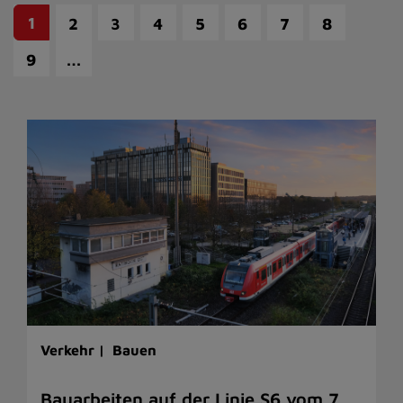
1
2
3
4
5
6
7
8
…
9
Verkehr |
Bauen
Bauarbeiten auf der Linie S6 vom 7.