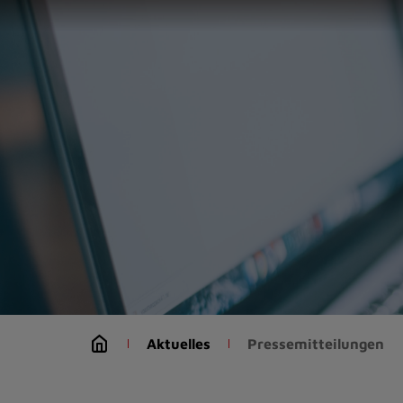
Zur
Startseite
(Schnelltaste
0)
Zum
Seitenanfang
springen
(Schnelltaste
A)
Zur
Navigation/Menü
springen
(Schnelltaste
M)
Zur
Suche
Aktuelles
Pressemitteilungen
springen
(Schnelltaste
8)