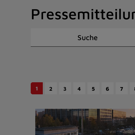
Zum
Pressemitteilu
Inhalt
springen
(Schnelltaste
I)
Suche
1
2
3
4
5
6
7