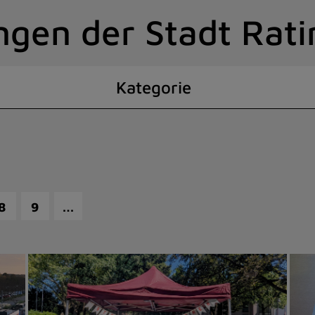
ngen der Stadt Rat
Kategorie
…
8
9