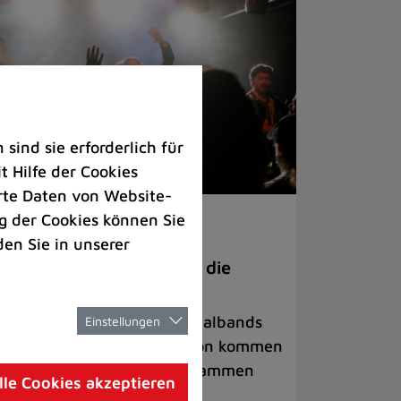
ind sie erforderlich für
 Hilfe der Cookies
rte Daten von Website-
 der Cookies können Sie
ranstaltungen
den Sie in unserer
anege Madness“ bringt die
ühne wieder zum Beben
ternationale Rock- und Metalbands
Einstellungen
d starke Acts aus der Region kommen
 17. Oktober in Lintorf zusammen
lle Cookies akzeptieren