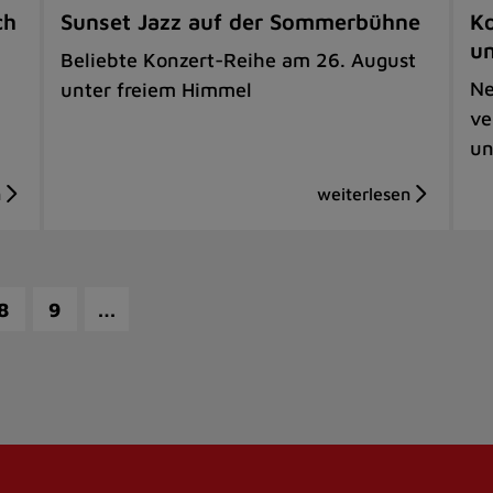
ch
Sunset Jazz auf der Sommerbühne
Ko
u
Beliebte Konzert-Reihe am 26. August
Ne
unter freiem Himmel
ve
un
…
8
9