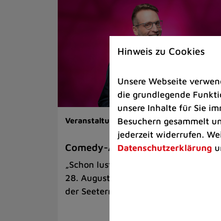
Hinweis zu Cookies
Unsere Webseite verwende
die grundlegende Funktio
unsere Inhalte für Sie 
Besuchern gesammelt und
Veranstaltungen |
Kunst & Kultur
jederzeit widerrufen. We
Comedy-Abend mit Benni Stark
Datenschutzerklärung
u
„Schon lustig, wenn’s witzig ist!“ am
28. August auf der Sommerbühne an
der Seeterrasse