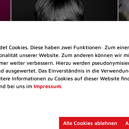
t Cookies. Diese haben zwei Funktionen: Zum einen s
nalität unserer Website. Zum anderen können wir mit
immer weiter verbessern. Hierzu werden pseudonymisie
 ausgewertet. Das Einverständnis in die Verwendung
Veranstaltungen
Ve
itere Informationen zu Cookies auf dieser Website fin
Kultkicker Ansgar Brinkmann
„M
nd bei uns im
Impressum
.
plaudert auf der Sommerbühne
B
Oliver Forster moderiert den "Fußball &
In
Helden"-Talk am 27. August
un
am
Alle Cookies ablehnen
A