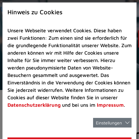
Zur
×
Startseite
Hinweis zu Cookies
(Schnelltaste
0)
Unsere Webseite verwendet Cookies. Diese haben
Zum
zwei Funktionen: Zum einen sind sie erforderlich für
Seitenanfang
die grundlegende Funktionalität unserer Website. Zum
springen
anderen können wir mit Hilfe der Cookies unsere
(Schnelltaste
Inhalte für Sie immer weiter verbessern. Hierzu
A)
werden pseudonymisierte Daten von Website-
Zur
Besuchern gesammelt und ausgewertet. Das
Navigation/Menü
Einverständnis in die Verwendung der Cookies können
springen
Sie jederzeit widerrufen. Weitere Informationen zu
(Schnelltaste
Cookies auf dieser Website finden Sie in unserer
Aktuelles
Pressemitteilungen
M)
Datenschutzerklärung
und bei uns im
Impressum
.
Zur
Suche
springen
Einstellungen
Pressemitteilunge
(Schnelltaste
8)