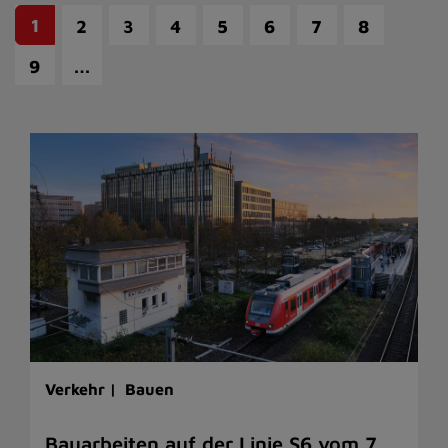
1
2
3
4
5
6
7
8
…
9
Verkehr |
Bauen
Bauarbeiten auf der Linie S6 vom 7.