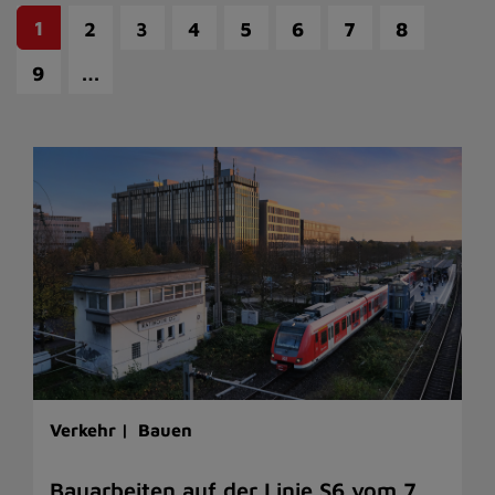
1
2
3
4
5
6
7
8
…
9
Verkehr |
Bauen
Bauarbeiten auf der Linie S6 vom 7.