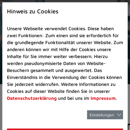
Zur
×
Startseite
Hinweis zu Cookies
(Schnelltaste
0)
Unsere Webseite verwendet Cookies. Diese haben
Zum
zwei Funktionen: Zum einen sind sie erforderlich für
Seitenanfang
die grundlegende Funktionalität unserer Website. Zum
springen
anderen können wir mit Hilfe der Cookies unsere
(Schnelltaste
Inhalte für Sie immer weiter verbessern. Hierzu
A)
werden pseudonymisierte Daten von Website-
Zur
Besuchern gesammelt und ausgewertet. Das
Navigation/Menü
Einverständnis in die Verwendung der Cookies können
springen
Sie jederzeit widerrufen. Weitere Informationen zu
(Schnelltaste
Cookies auf dieser Website finden Sie in unserer
Aktuelles
Pressemitteilungen
M)
Datenschutzerklärung
und bei uns im
Impressum
.
Zur
Suche
springen
Einstellungen
Pressemitteilunge
(Schnelltaste
8)