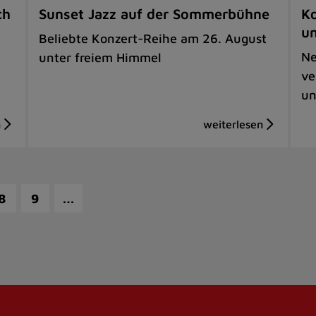
ch
Sunset Jazz auf der Sommerbühne
Ko
u
Beliebte Konzert-Reihe am 26. August
Ne
unter freiem Himmel
ve
un
…
8
9