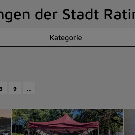
ngen der Stadt Rat
Kategorie
…
8
9