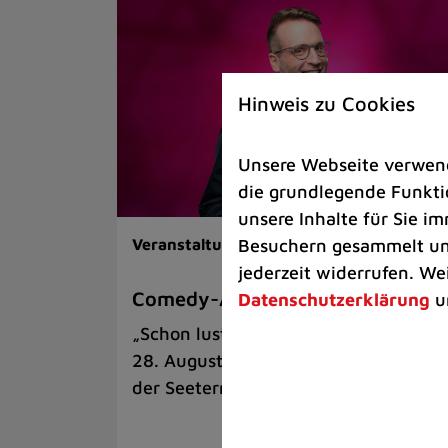
Hinweis zu Cookies
Unsere Webseite verwende
die grundlegende Funktio
unsere Inhalte für Sie 
Besuchern gesammelt und
Veranstaltungen |
Kunst & Kultur
jederzeit widerrufen. We
Comedy-Abend mit Benni Stark
Datenschutzerklärung
u
„Schon lustig, wenn’s witzig ist!“ am
28. August auf der Sommerbühne an
der Seeterrasse