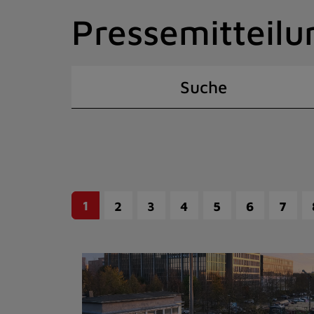
Zum
Pressemitteilu
Inhalt
springen
(Schnelltaste
I)
Suche
1
2
3
4
5
6
7