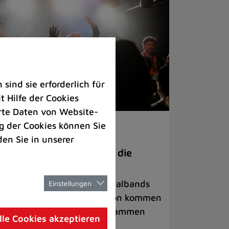
ind sie erforderlich für
 Hilfe der Cookies
rte Daten von Website-
 der Cookies können Sie
ranstaltungen
den Sie in unserer
anege Madness“ bringt die
ühne wieder zum Beben
ternationale Rock- und Metalbands
Einstellungen
d starke Acts aus der Region kommen
 17. Oktober in Lintorf zusammen
lle Cookies akzeptieren