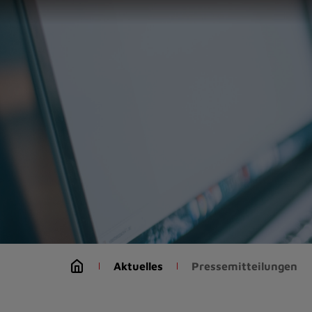
Zur
Startseite
(Schnelltaste
0)
Zum
Seitenanfang
springen
(Schnelltaste
A)
Zur
Navigation/Menü
springen
(Schnelltaste
M)
Zur
Suche
Aktuelles
Pressemitteilungen
springen
(Schnelltaste
8)