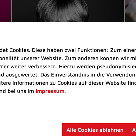
t Cookies. Diese haben zwei Funktionen: Zum einen s
nalität unserer Website. Zum anderen können wir mit
immer weiter verbessern. Hierzu werden pseudonymisie
 ausgewertet. Das Einverständnis in die Verwendung
Veranstaltungen
Ve
itere Informationen zu Cookies auf dieser Website fin
Kultkicker Ansgar Brinkmann
„M
nd bei uns im
Impressum
.
plaudert auf der Sommerbühne
B
Oliver Forster moderiert den "Fußball &
In
Helden"-Talk am 27. August
un
am
Alle Cookies ablehnen
A