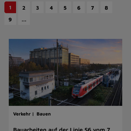
1
2
3
4
5
6
7
8
…
9
Verkehr |
Bauen
Bauarbeiten auf der Linie S6 vom 7.