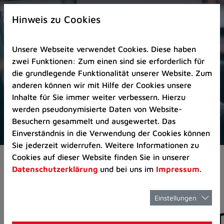
Zur
×
Startseite
Hinweis zu Cookies
(Schnelltaste
0)
Unsere Webseite verwendet Cookies. Diese haben
Zum
zwei Funktionen: Zum einen sind sie erforderlich für
Seitenanfang
die grundlegende Funktionalität unserer Website. Zum
springen
anderen können wir mit Hilfe der Cookies unsere
(Schnelltaste
Inhalte für Sie immer weiter verbessern. Hierzu
A)
werden pseudonymisierte Daten von Website-
Zur
Besuchern gesammelt und ausgewertet. Das
Navigation/Menü
Einverständnis in die Verwendung der Cookies können
springen
Sie jederzeit widerrufen. Weitere Informationen zu
(Schnelltaste
Cookies auf dieser Website finden Sie in unserer
Aktuelles
Pressemitteilungen
M)
Datenschutzerklärung
und bei uns im
Impressum
.
Zur
Suche
springen
Einstellungen
Pressemitteilunge
(Schnelltaste
8)