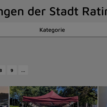
ngen der Stadt Rat
Kategorie
…
8
9