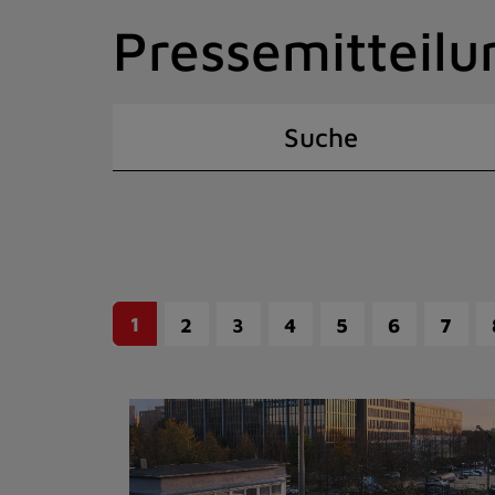
Zum
Pressemitteilu
Inhalt
springen
(Schnelltaste
I)
Suche
1
2
3
4
5
6
7