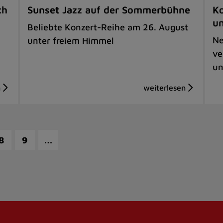
ch
Sunset Jazz auf der Sommerbühne
Ko
u
Beliebte Konzert-Reihe am 26. August
Ne
unter freiem Himmel
ve
un
…
8
9