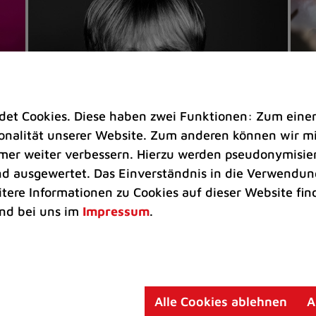
t Cookies. Diese haben zwei Funktionen: Zum einen s
nalität unserer Website. Zum anderen können wir mit
immer weiter verbessern. Hierzu werden pseudonymisie
 ausgewertet. Das Einverständnis in die Verwendung
Veranstaltungen
Ve
itere Informationen zu Cookies auf dieser Website fin
Kultkicker Ansgar Brinkmann
„M
nd bei uns im
Impressum
.
plaudert auf der Sommerbühne
B
Oliver Forster moderiert den "Fußball &
In
Helden"-Talk am 27. August
un
am
Alle Cookies ablehnen
A