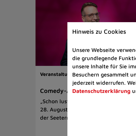
Hinweis zu Cookies
Unsere Webseite verwende
die grundlegende Funktio
unsere Inhalte für Sie 
Besuchern gesammelt und
Veranstaltungen |
Kunst & Kultur
jederzeit widerrufen. We
Comedy-Abend mit Benni Stark
Datenschutzerklärung
u
„Schon lustig, wenn’s witzig ist!“ am
28. August auf der Sommerbühne an
der Seeterrasse