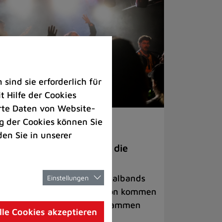
ind sie erforderlich für
 Hilfe der Cookies
rte Daten von Website-
 der Cookies können Sie
ranstaltungen
den Sie in unserer
anege Madness“ bringt die
ühne wieder zum Beben
ternationale Rock- und Metalbands
Einstellungen
d starke Acts aus der Region kommen
 17. Oktober in Lintorf zusammen
lle Cookies akzeptieren