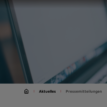
Zur
Startseite
(Schnelltaste
0)
Zum
Seitenanfang
springen
(Schnelltaste
A)
Zur
Navigation/Menü
springen
(Schnelltaste
M)
Zur
Suche
Aktuelles
Pressemitteilungen
springen
(Schnelltaste
8)