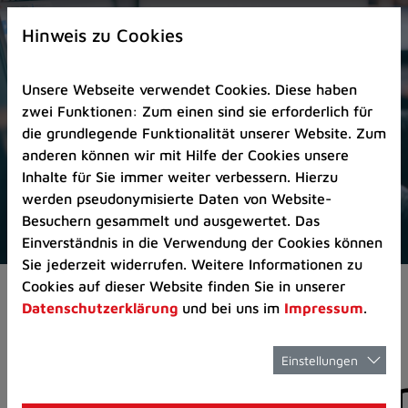
Zur
×
Startseite
Hinweis zu Cookies
(Schnelltaste
0)
Unsere Webseite verwendet Cookies. Diese haben
Zum
zwei Funktionen: Zum einen sind sie erforderlich für
Seitenanfang
die grundlegende Funktionalität unserer Website. Zum
springen
anderen können wir mit Hilfe der Cookies unsere
(Schnelltaste
Inhalte für Sie immer weiter verbessern. Hierzu
A)
werden pseudonymisierte Daten von Website-
Zur
Besuchern gesammelt und ausgewertet. Das
Navigation/Menü
Einverständnis in die Verwendung der Cookies können
springen
Sie jederzeit widerrufen. Weitere Informationen zu
(Schnelltaste
Cookies auf dieser Website finden Sie in unserer
Aktuelles
Pressemitteilungen
M)
Datenschutzerklärung
und bei uns im
Impressum
.
Zur
Suche
springen
Einstellungen
Pressemitteilunge
(Schnelltaste
8)