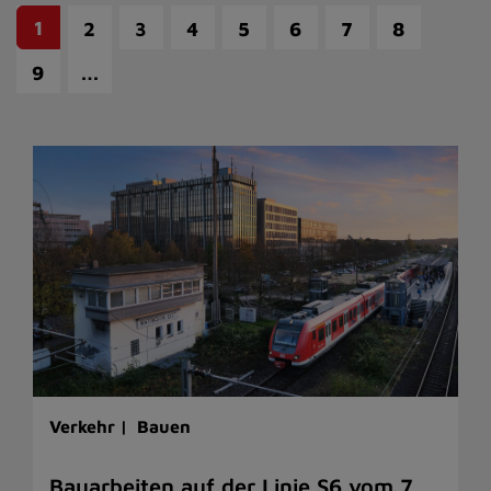
1
2
3
4
5
6
7
8
…
9
Verkehr |
Bauen
Bauarbeiten auf der Linie S6 vom 7.