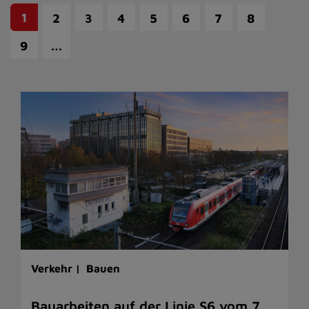
1
2
3
4
5
6
7
8
…
9
Verkehr |
Bauen
Bauarbeiten auf der Linie S6 vom 7.