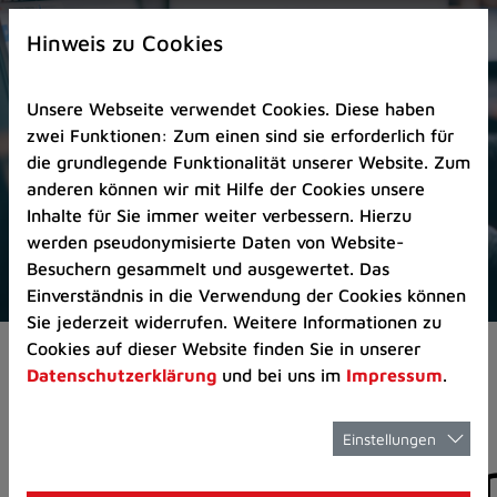
Zur
×
Startseite
Hinweis zu Cookies
(Schnelltaste
0)
Unsere Webseite verwendet Cookies. Diese haben
Zum
zwei Funktionen: Zum einen sind sie erforderlich für
Seitenanfang
die grundlegende Funktionalität unserer Website. Zum
springen
anderen können wir mit Hilfe der Cookies unsere
(Schnelltaste
Inhalte für Sie immer weiter verbessern. Hierzu
A)
werden pseudonymisierte Daten von Website-
Zur
Besuchern gesammelt und ausgewertet. Das
Navigation/Menü
Einverständnis in die Verwendung der Cookies können
springen
Sie jederzeit widerrufen. Weitere Informationen zu
(Schnelltaste
Cookies auf dieser Website finden Sie in unserer
Aktuelles
Pressemitteilungen
M)
Datenschutzerklärung
und bei uns im
Impressum
.
Zur
Suche
springen
Einstellungen
Pressemitteilunge
(Schnelltaste
8)