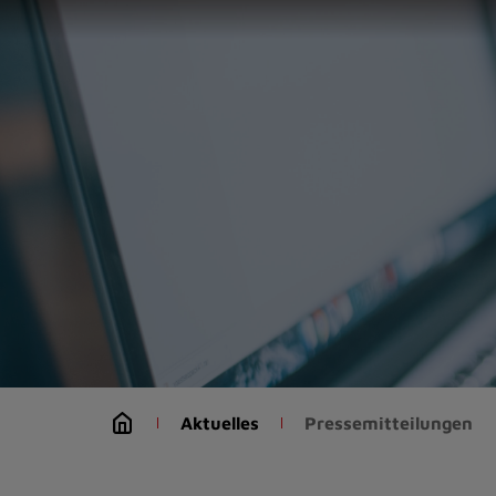
Zur
Startseite
(Schnelltaste
0)
Zum
Seitenanfang
springen
(Schnelltaste
A)
Zur
Navigation/Menü
springen
(Schnelltaste
M)
Zur
Suche
Aktuelles
Pressemitteilungen
springen
(Schnelltaste
8)