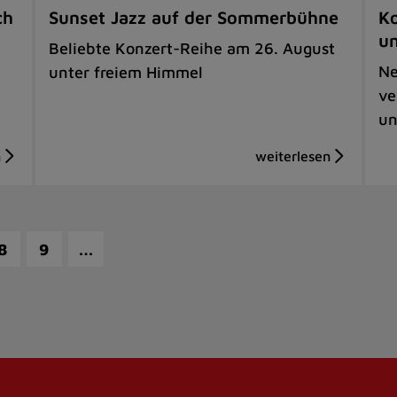
ch
Sunset Jazz auf der Sommerbühne
Ko
u
Beliebte Konzert-Reihe am 26. August
Ne
unter freiem Himmel
ve
un
…
8
9