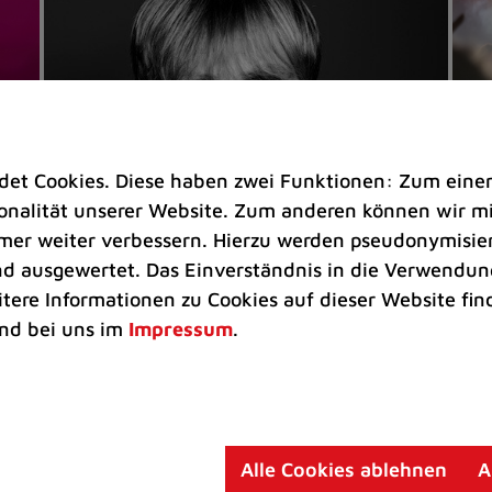
t Cookies. Diese haben zwei Funktionen: Zum einen s
nalität unserer Website. Zum anderen können wir mit
immer weiter verbessern. Hierzu werden pseudonymisie
 ausgewertet. Das Einverständnis in die Verwendung
Veranstaltungen
Ve
itere Informationen zu Cookies auf dieser Website fin
Kultkicker Ansgar Brinkmann
„M
nd bei uns im
Impressum
.
plaudert auf der Sommerbühne
B
Oliver Forster moderiert den "Fußball &
In
Helden"-Talk am 27. August
un
am
Alle Cookies ablehnen
A