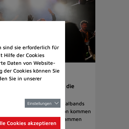
ind sie erforderlich für
 Hilfe der Cookies
rte Daten von Website-
 der Cookies können Sie
ranstaltungen
den Sie in unserer
anege Madness“ bringt die
ühne wieder zum Beben
ternationale Rock- und Metalbands
Einstellungen
d starke Acts aus der Region kommen
 17. Oktober in Lintorf zusammen
lle Cookies akzeptieren