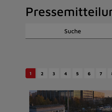
Zum
Pressemitteilu
Inhalt
springen
(Schnelltaste
I)
Suche
1
2
3
4
5
6
7