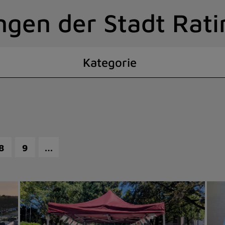
ngen der Stadt Rat
Kategorie
…
8
9