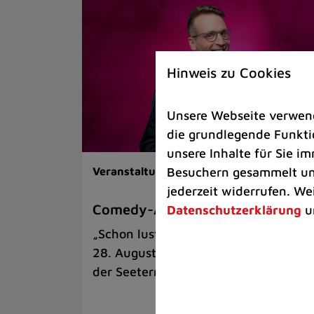
Hinweis zu Cookies
Unsere Webseite verwende
die grundlegende Funktio
unsere Inhalte für Sie 
Besuchern gesammelt und
Veranstaltungen |
Kunst & Kultur
jederzeit widerrufen. We
Comedy-Abend mit Benni Stark
Datenschutzerklärung
u
„Schon lustig, wenn’s witzig ist!“ am
28. August auf der Sommerbühne an
der Seeterrasse