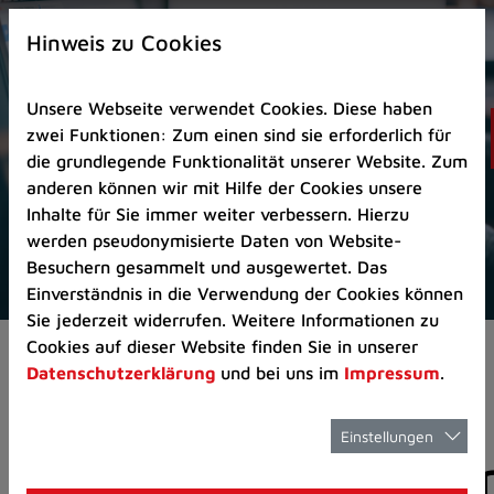
Zur
×
Startseite
Hinweis zu Cookies
(Schnelltaste
0)
Unsere Webseite verwendet Cookies. Diese haben
Zum
zwei Funktionen: Zum einen sind sie erforderlich für
Seitenanfang
die grundlegende Funktionalität unserer Website. Zum
springen
anderen können wir mit Hilfe der Cookies unsere
(Schnelltaste
Inhalte für Sie immer weiter verbessern. Hierzu
A)
werden pseudonymisierte Daten von Website-
Zur
Besuchern gesammelt und ausgewertet. Das
Navigation/Menü
Einverständnis in die Verwendung der Cookies können
springen
Sie jederzeit widerrufen. Weitere Informationen zu
(Schnelltaste
Cookies auf dieser Website finden Sie in unserer
Aktuelles
Pressemitteilungen
M)
Datenschutzerklärung
und bei uns im
Impressum
.
Zur
Suche
springen
Einstellungen
Pressemitteilunge
(Schnelltaste
8)