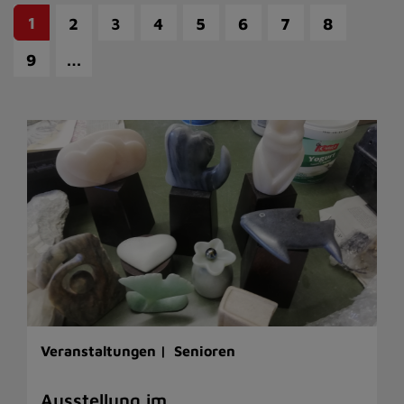
1
2
3
4
5
6
7
8
…
9
Veranstaltungen |
Senioren
Ausstellung im