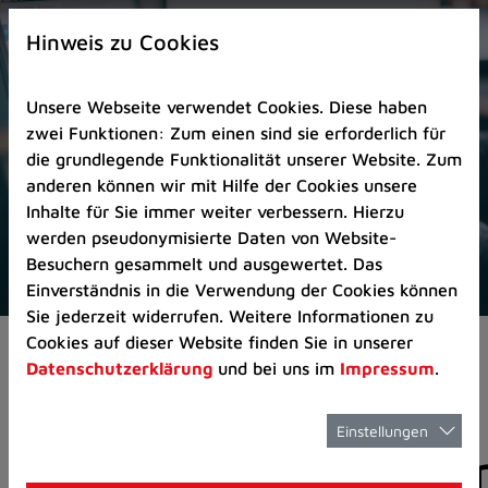
Zur
×
Startseite
Hinweis zu Cookies
(Schnelltaste
0)
Unsere Webseite verwendet Cookies. Diese haben
Zum
zwei Funktionen: Zum einen sind sie erforderlich für
Seitenanfang
die grundlegende Funktionalität unserer Website. Zum
springen
anderen können wir mit Hilfe der Cookies unsere
(Schnelltaste
Inhalte für Sie immer weiter verbessern. Hierzu
A)
werden pseudonymisierte Daten von Website-
Zur
Besuchern gesammelt und ausgewertet. Das
Navigation/Menü
Einverständnis in die Verwendung der Cookies können
springen
Sie jederzeit widerrufen. Weitere Informationen zu
(Schnelltaste
Cookies auf dieser Website finden Sie in unserer
Aktuelles
Pressemitteilungen
M)
Datenschutzerklärung
und bei uns im
Impressum
.
Zur
Suche
springen
Einstellungen
Pressemitteilunge
(Schnelltaste
8)