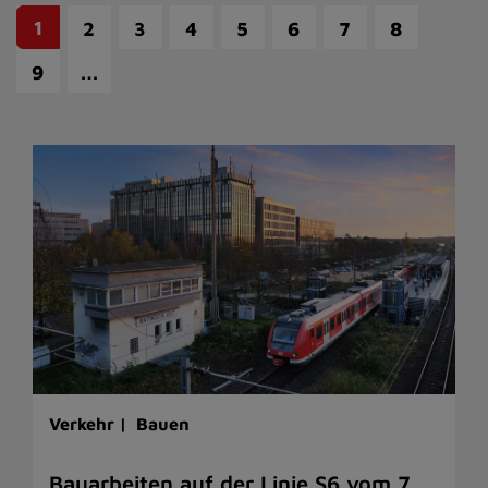
1
2
3
4
5
6
7
8
…
9
Verkehr |
Bauen
Bauarbeiten auf der Linie S6 vom 7.