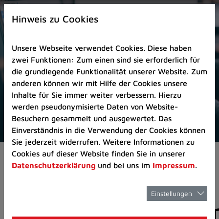
Zur
×
Startseite
Hinweis zu Cookies
(Schnelltaste
0)
Unsere Webseite verwendet Cookies. Diese haben
Zum
zwei Funktionen: Zum einen sind sie erforderlich für
Seitenanfang
die grundlegende Funktionalität unserer Website. Zum
springen
anderen können wir mit Hilfe der Cookies unsere
(Schnelltaste
Inhalte für Sie immer weiter verbessern. Hierzu
A)
werden pseudonymisierte Daten von Website-
Zur
Besuchern gesammelt und ausgewertet. Das
Navigation/Menü
Einverständnis in die Verwendung der Cookies können
springen
Sie jederzeit widerrufen. Weitere Informationen zu
(Schnelltaste
Cookies auf dieser Website finden Sie in unserer
Aktuelles
Pressemitteilungen
M)
Datenschutzerklärung
und bei uns im
Impressum
.
Zur
Suche
springen
Einstellungen
Pressemitteilunge
(Schnelltaste
8)