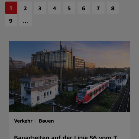
1
2
3
4
5
6
7
8
…
9
Verkehr |
Bauen
Bauarbeiten auf der Linie S6 vom 7.