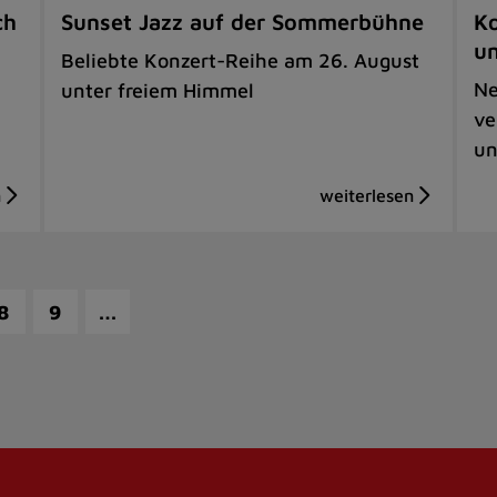
ch
Sunset Jazz auf der Sommerbühne
Ko
u
Beliebte Konzert-Reihe am 26. August
Ne
unter freiem Himmel
ve
un
…
8
9