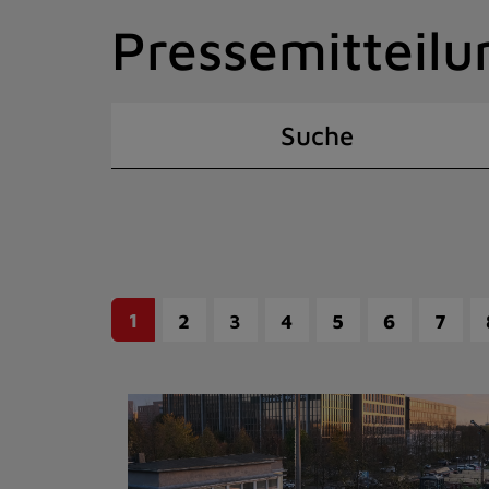
Zum
Pressemitteilu
Inhalt
springen
(Schnelltaste
I)
Suche
1
2
3
4
5
6
7