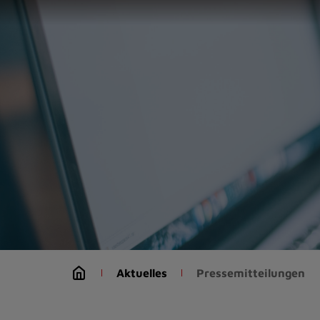
Zur
Startseite
(Schnelltaste
0)
Zum
Seitenanfang
springen
(Schnelltaste
A)
Zur
Navigation/Menü
springen
(Schnelltaste
M)
Zur
Suche
Aktuelles
Pressemitteilungen
springen
(Schnelltaste
8)