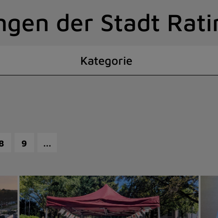
ngen der Stadt Rat
Kategorie
…
8
9