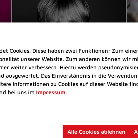
t Cookies. Diese haben zwei Funktionen: Zum einen s
nalität unserer Website. Zum anderen können wir mit
immer weiter verbessern. Hierzu werden pseudonymisie
 ausgewertet. Das Einverständnis in die Verwendung
Veranstaltungen
Ve
itere Informationen zu Cookies auf dieser Website fin
Kultkicker Ansgar Brinkmann
„M
nd bei uns im
Impressum
.
plaudert auf der Sommerbühne
B
Oliver Forster moderiert den "Fußball &
In
Helden"-Talk am 27. August
un
am
Alle Cookies ablehnen
A