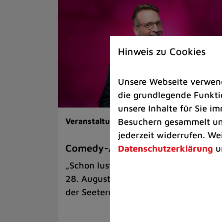
Hinweis zu Cookies
Unsere Webseite verwende
die grundlegende Funktio
unsere Inhalte für Sie 
Besuchern gesammelt und
Veranstaltungen |
Kunst & Kultur
jederzeit widerrufen. We
Comedy-Abend mit Benni Stark
Datenschutzerklärung
u
„Schon lustig, wenn’s witzig ist!“ am
28. August auf der Sommerbühne an
der Seeterrasse