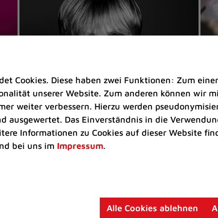
t Cookies. Diese haben zwei Funktionen: Zum einen s
nalität unserer Website. Zum anderen können wir mit
immer weiter verbessern. Hierzu werden pseudonymisie
 ausgewertet. Das Einverständnis in die Verwendung
Veranstaltungen
Ve
itere Informationen zu Cookies auf dieser Website fin
Kultkicker Ansgar Brinkmann
„M
nd bei uns im
Impressum
.
plaudert auf der Sommerbühne
B
Oliver Forster moderiert den "Fußball &
In
Helden"-Talk am 27. August
un
am
Alle Cookies ablehnen
A