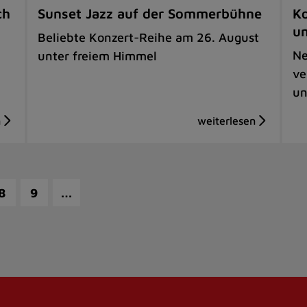
ch
Sunset Jazz auf der Sommerbühne
Ko
u
Beliebte Konzert-Reihe am 26. August
Ne
unter freiem Himmel
ve
un
…
8
9