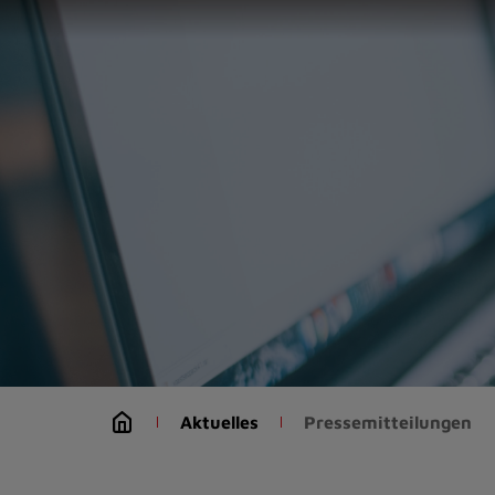
Zur
Startseite
(Schnelltaste
0)
Zum
Seitenanfang
springen
(Schnelltaste
A)
Zur
Navigation/Menü
springen
(Schnelltaste
M)
Zur
Suche
Aktuelles
Pressemitteilungen
springen
(Schnelltaste
8)