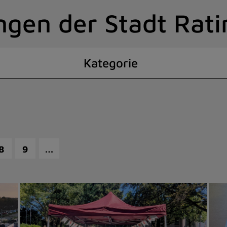
ngen der Stadt Rat
Kategorie
…
8
9