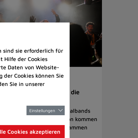
ind sie erforderlich für
 Hilfe der Cookies
rte Daten von Website-
 der Cookies können Sie
ranstaltungen
den Sie in unserer
anege Madness“ bringt die
ühne wieder zum Beben
ternationale Rock- und Metalbands
Einstellungen
d starke Acts aus der Region kommen
 17. Oktober in Lintorf zusammen
lle Cookies akzeptieren