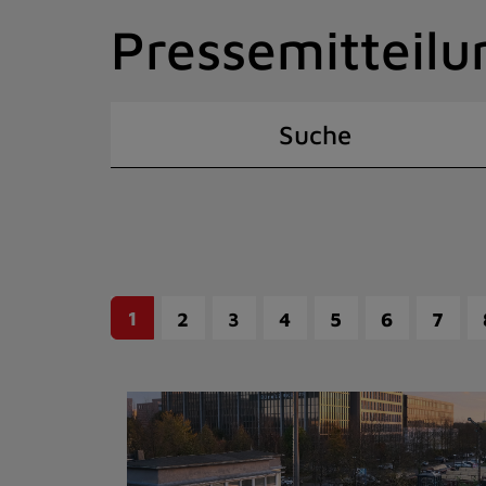
Zum
Pressemitteilu
Inhalt
springen
(Schnelltaste
I)
Suche
1
2
3
4
5
6
7