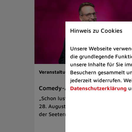
Hinweis zu Cookies
Unsere Webseite verwende
die grundlegende Funktio
unsere Inhalte für Sie 
Besuchern gesammelt und
Veranstaltungen |
Kunst & Kultur
jederzeit widerrufen. We
Comedy-Abend mit Benni Stark
Datenschutzerklärung
u
„Schon lustig, wenn’s witzig ist!“ am
28. August auf der Sommerbühne an
der Seeterrasse