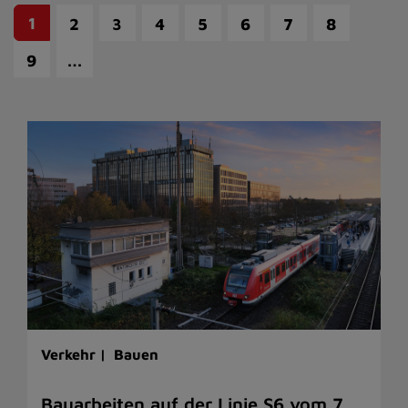
1
2
3
4
5
6
7
8
…
9
Verkehr |
Bauen
Bauarbeiten auf der Linie S6 vom 7.