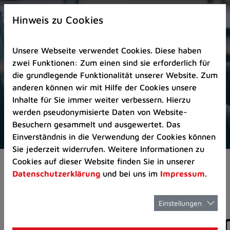
Zur
×
Startseite
Hinweis zu Cookies
(Schnelltaste
0)
Unsere Webseite verwendet Cookies. Diese haben
Zum
zwei Funktionen: Zum einen sind sie erforderlich für
Seitenanfang
die grundlegende Funktionalität unserer Website. Zum
springen
anderen können wir mit Hilfe der Cookies unsere
(Schnelltaste
Inhalte für Sie immer weiter verbessern. Hierzu
A)
werden pseudonymisierte Daten von Website-
Zur
Besuchern gesammelt und ausgewertet. Das
Navigation/Menü
Einverständnis in die Verwendung der Cookies können
springen
Sie jederzeit widerrufen. Weitere Informationen zu
(Schnelltaste
Cookies auf dieser Website finden Sie in unserer
Aktuelles
Pressemitteilungen
M)
Datenschutzerklärung
und bei uns im
Impressum
.
Zur
Suche
springen
Einstellungen
Pressemitteilunge
(Schnelltaste
8)