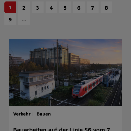
1
2
3
4
5
6
7
8
…
9
Verkehr |
Bauen
Bauarbeiten auf der Linie S6 vom 7.