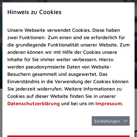
Zur
×
Startseite
Hinweis zu Cookies
(Schnelltaste
0)
Unsere Webseite verwendet Cookies. Diese haben
Zum
zwei Funktionen: Zum einen sind sie erforderlich für
Seitenanfang
die grundlegende Funktionalität unserer Website. Zum
springen
anderen können wir mit Hilfe der Cookies unsere
(Schnelltaste
Inhalte für Sie immer weiter verbessern. Hierzu
A)
werden pseudonymisierte Daten von Website-
Zur
Besuchern gesammelt und ausgewertet. Das
Navigation/Menü
Einverständnis in die Verwendung der Cookies können
springen
Sie jederzeit widerrufen. Weitere Informationen zu
(Schnelltaste
Cookies auf dieser Website finden Sie in unserer
Aktuelles
Pressemitteilungen
M)
Datenschutzerklärung
und bei uns im
Impressum
.
Zur
Suche
springen
Einstellungen
Pressemitteilunge
(Schnelltaste
8)