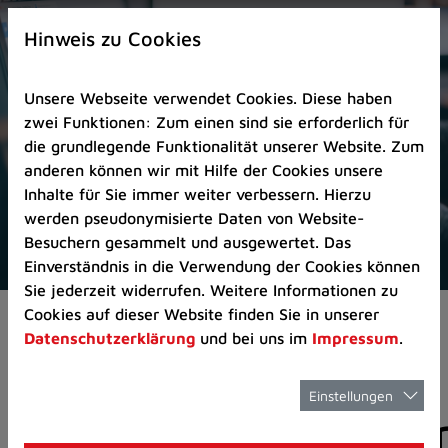
Zur
×
Startseite
Hinweis zu Cookies
(Schnelltaste
0)
Unsere Webseite verwendet Cookies. Diese haben
Zum
zwei Funktionen: Zum einen sind sie erforderlich für
Seitenanfang
die grundlegende Funktionalität unserer Website. Zum
springen
anderen können wir mit Hilfe der Cookies unsere
(Schnelltaste
Inhalte für Sie immer weiter verbessern. Hierzu
A)
werden pseudonymisierte Daten von Website-
Zur
Besuchern gesammelt und ausgewertet. Das
Navigation/Menü
Einverständnis in die Verwendung der Cookies können
springen
Sie jederzeit widerrufen. Weitere Informationen zu
(Schnelltaste
Cookies auf dieser Website finden Sie in unserer
Aktuelles
Pressemitteilungen
M)
Datenschutzerklärung
und bei uns im
Impressum
.
Zur
Suche
springen
Einstellungen
Pressemitteilunge
(Schnelltaste
8)