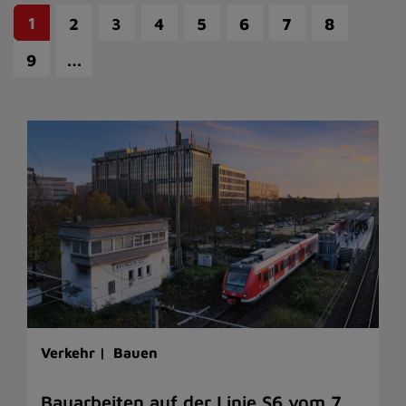
1
2
3
4
5
6
7
8
…
9
Verkehr |
Bauen
Bauarbeiten auf der Linie S6 vom 7.