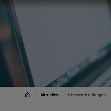
Zur
Startseite
(Schnelltaste
0)
Zum
Seitenanfang
springen
(Schnelltaste
A)
Zur
Navigation/Menü
springen
(Schnelltaste
M)
Zur
Suche
Aktuelles
Pressemitteilungen
springen
(Schnelltaste
8)