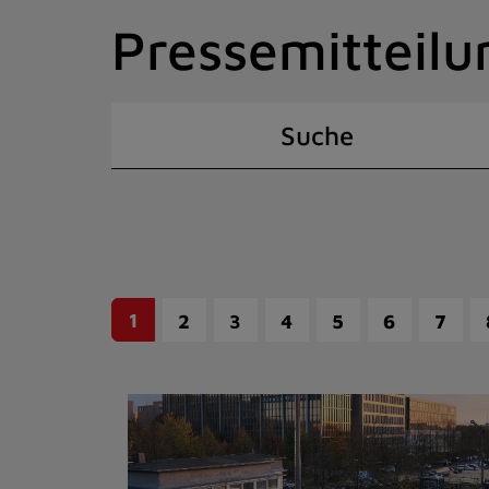
Zum
Pressemitteilu
Inhalt
springen
(Schnelltaste
I)
Suche
1
2
3
4
5
6
7