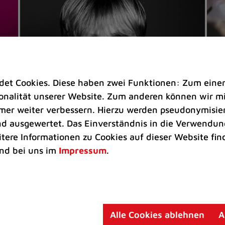
t Cookies. Diese haben zwei Funktionen: Zum einen s
nalität unserer Website. Zum anderen können wir mit
immer weiter verbessern. Hierzu werden pseudonymisie
 ausgewertet. Das Einverständnis in die Verwendung
Veranstaltungen
Ve
itere Informationen zu Cookies auf dieser Website fin
Kultkicker Ansgar Brinkmann
„M
nd bei uns im
Impressum
.
plaudert auf der Sommerbühne
B
Oliver Forster moderiert den "Fußball &
In
Helden"-Talk am 27. August
un
am
Alle Cookies ablehnen
A