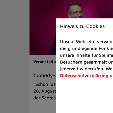
Hinweis zu Cookies
Unsere Webseite verwende
die grundlegende Funktio
unsere Inhalte für Sie 
Besuchern gesammelt und
Veranstaltungen |
Kunst & Kultur
jederzeit widerrufen. We
Comedy-Abend mit Benni Stark
Datenschutzerklärung
u
„Schon lustig, wenn’s witzig ist!“ am
28. August auf der Sommerbühne an
der Seeterrasse