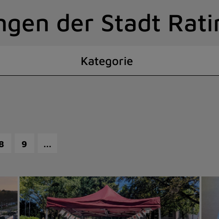
ngen der Stadt Rat
Kategorie
…
8
9