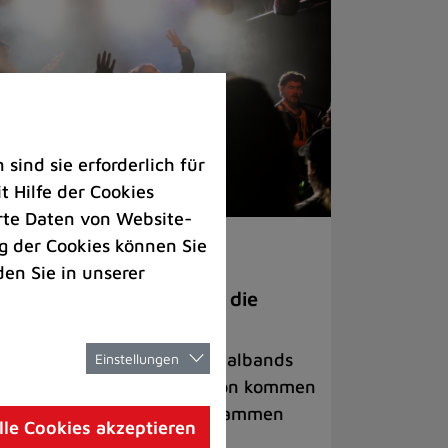
ind sie erforderlich für
 Hilfe der Cookies
rte Daten von Website-
 der Cookies können Sie
ranstaltungen
den Sie in unserer
anege Madness“ bringt die
ühne wieder zum Beben
ternationale Rock- und Metalbands
Einstellungen
d starke Acts aus der Region kommen
 17. Oktober in Lintorf zusammen
lle Cookies akzeptieren