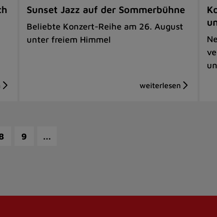
ch
Sunset Jazz auf der Sommerbühne
Ko
u
Beliebte Konzert-Reihe am 26. August
Ne
unter freiem Himmel
ve
un
…
8
9