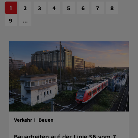
1
2
3
4
5
6
7
8
…
9
Verkehr |
Bauen
Bauarbeiten auf der Linie S6 vom 7.