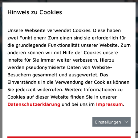
Zur
×
Startseite
Hinweis zu Cookies
(Schnelltaste
0)
Unsere Webseite verwendet Cookies. Diese haben
Zum
zwei Funktionen: Zum einen sind sie erforderlich für
Seitenanfang
die grundlegende Funktionalität unserer Website. Zum
springen
anderen können wir mit Hilfe der Cookies unsere
(Schnelltaste
Inhalte für Sie immer weiter verbessern. Hierzu
A)
werden pseudonymisierte Daten von Website-
Zur
Besuchern gesammelt und ausgewertet. Das
Navigation/Menü
Einverständnis in die Verwendung der Cookies können
springen
Sie jederzeit widerrufen. Weitere Informationen zu
(Schnelltaste
Cookies auf dieser Website finden Sie in unserer
Aktuelles
Pressemitteilungen
M)
Datenschutzerklärung
und bei uns im
Impressum
.
Zur
Suche
springen
Einstellungen
Pressemitteilunge
(Schnelltaste
8)