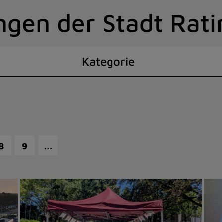
ngen der Stadt Rat
Kategorie
…
8
9