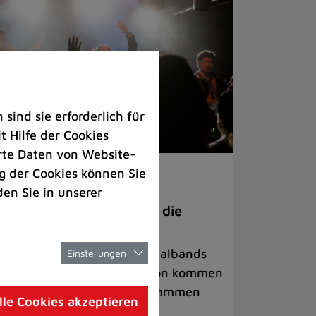
ind sie erforderlich für
 Hilfe der Cookies
rte Daten von Website-
 der Cookies können Sie
ranstaltungen
den Sie in unserer
anege Madness“ bringt die
ühne wieder zum Beben
ternationale Rock- und Metalbands
Einstellungen
d starke Acts aus der Region kommen
 17. Oktober in Lintorf zusammen
lle Cookies akzeptieren