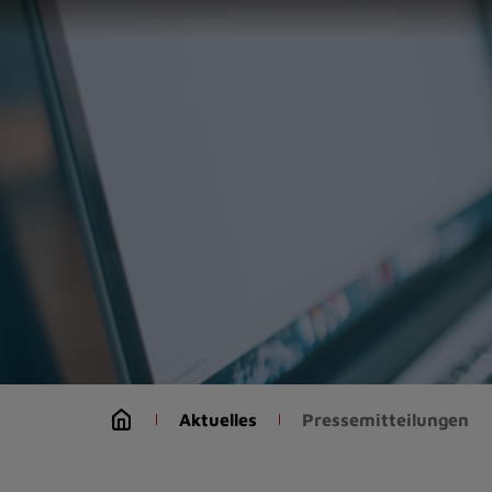
Zur
Startseite
(Schnelltaste
0)
Zum
Seitenanfang
springen
(Schnelltaste
A)
Zur
Navigation/Menü
springen
(Schnelltaste
M)
Zur
Suche
Aktuelles
Pressemitteilungen
springen
(Schnelltaste
8)