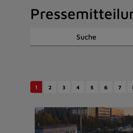
Zum
Pressemitteilu
Inhalt
springen
(Schnelltaste
I)
Suche
1
2
3
4
5
6
7