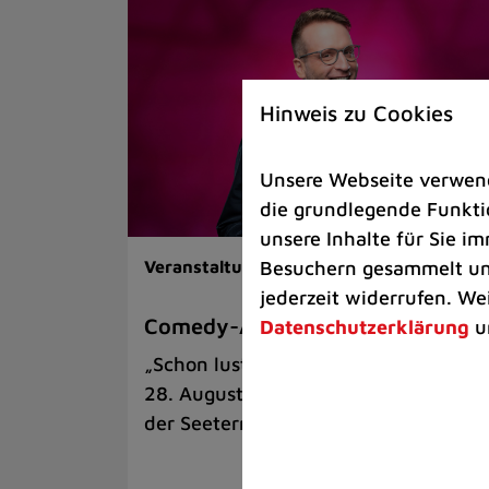
Hinweis zu Cookies
Unsere Webseite verwende
die grundlegende Funktio
unsere Inhalte für Sie 
Besuchern gesammelt und
Veranstaltungen |
Kunst & Kultur
jederzeit widerrufen. We
Comedy-Abend mit Benni Stark
Datenschutzerklärung
u
„Schon lustig, wenn’s witzig ist!“ am
28. August auf der Sommerbühne an
der Seeterrasse