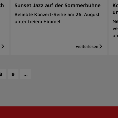
ch
Sunset Jazz auf der Sommerbühne
Ko
u
Beliebte Konzert-Reihe am 26. August
Ne
unter freiem Himmel
ve
un
…
8
9