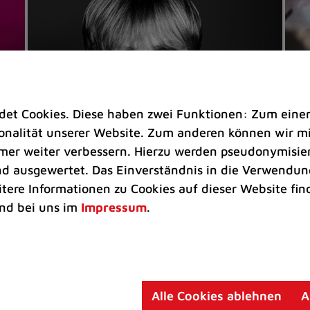
t Cookies. Diese haben zwei Funktionen: Zum einen s
nalität unserer Website. Zum anderen können wir mit
immer weiter verbessern. Hierzu werden pseudonymisie
 ausgewertet. Das Einverständnis in die Verwendung
Veranstaltungen
Ve
itere Informationen zu Cookies auf dieser Website fin
Kultkicker Ansgar Brinkmann
„M
nd bei uns im
Impressum
.
plaudert auf der Sommerbühne
B
Oliver Forster moderiert den "Fußball &
In
Helden"-Talk am 27. August
un
am
Alle Cookies ablehnen
A