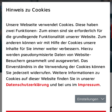
Zur
×
Startseite
Hinweis zu Cookies
(Schnelltaste
0)
Unsere Webseite verwendet Cookies. Diese haben
Zum
zwei Funktionen: Zum einen sind sie erforderlich für
Seitenanfang
die grundlegende Funktionalität unserer Website. Zum
springen
anderen können wir mit Hilfe der Cookies unsere
(Schnelltaste
Inhalte für Sie immer weiter verbessern. Hierzu
A)
werden pseudonymisierte Daten von Website-
Zur
Besuchern gesammelt und ausgewertet. Das
Navigation/Menü
Einverständnis in die Verwendung der Cookies können
springen
Sie jederzeit widerrufen. Weitere Informationen zu
(Schnelltaste
Cookies auf dieser Website finden Sie in unserer
Aktuelles
Pressemitteilungen
M)
Datenschutzerklärung
und bei uns im
Impressum
.
Zur
Suche
springen
Einstellungen
Pressemitteilunge
(Schnelltaste
8)