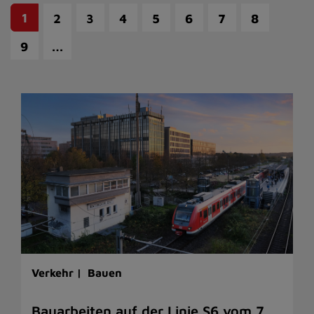
1
2
3
4
5
6
7
8
…
9
Verkehr |
Bauen
Bauarbeiten auf der Linie S6 vom 7.