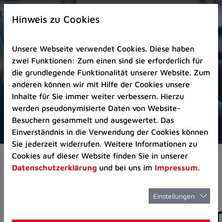
Zur
×
Startseite
Hinweis zu Cookies
(Schnelltaste
0)
Unsere Webseite verwendet Cookies. Diese haben
Zum
zwei Funktionen: Zum einen sind sie erforderlich für
Seitenanfang
die grundlegende Funktionalität unserer Website. Zum
springen
anderen können wir mit Hilfe der Cookies unsere
(Schnelltaste
Inhalte für Sie immer weiter verbessern. Hierzu
A)
werden pseudonymisierte Daten von Website-
Zur
Besuchern gesammelt und ausgewertet. Das
Navigation/Menü
Einverständnis in die Verwendung der Cookies können
springen
Sie jederzeit widerrufen. Weitere Informationen zu
(Schnelltaste
Cookies auf dieser Website finden Sie in unserer
Aktuelles
Pressemitteilungen
M)
Datenschutzerklärung
und bei uns im
Impressum
.
Zur
Suche
springen
Einstellungen
Pressemitteilunge
(Schnelltaste
8)