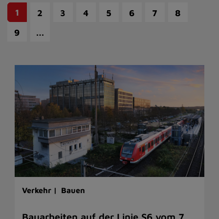
1
2
3
4
5
6
7
8
…
9
Verkehr |
Bauen
Bauarbeiten auf der Linie S6 vom 7.